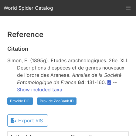
World Spider Catalog
Reference
Citation
Simon, E. (1895g). Etudes arachnologiques. 26e. XLI.
Descriptions d'espèces et de genres nouveaux
de l'ordre des Araneae.
Annales de la Société
Entomologique de France
64
: 131-160.
--
Show included taxa
Provide DOI
Provide ZooBank ID
Export RIS