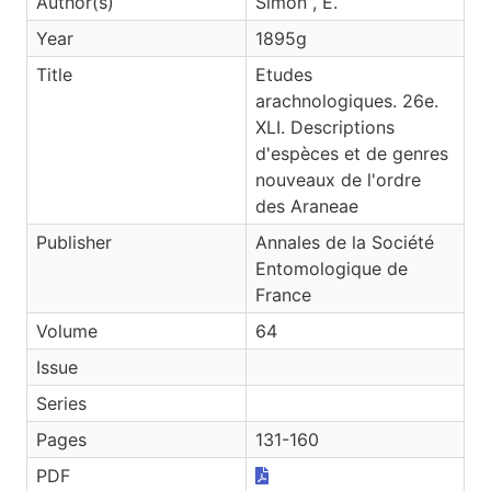
Author(s)
Simon , E.
Year
1895g
Title
Etudes
arachnologiques. 26e.
XLI. Descriptions
d'espèces et de genres
nouveaux de l'ordre
des Araneae
Publisher
Annales de la Société
Entomologique de
France
Volume
64
Issue
Series
Pages
131-160
PDF