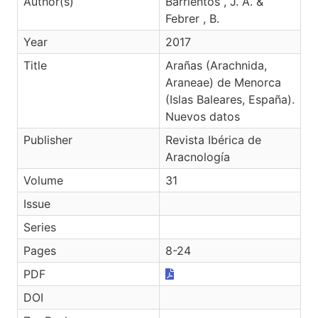
Author(s)
Barrientos , J. A. &
Febrer , B.
Year
2017
Title
Arañas (Arachnida,
Araneae) de Menorca
(Islas Baleares, España).
Nuevos datos
Publisher
Revista Ibérica de
Aracnología
Volume
31
Issue
Series
Pages
8-24
PDF
DOI