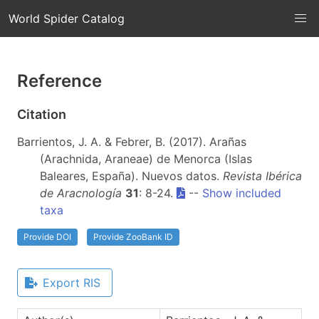
World Spider Catalog
Reference
Citation
Barrientos, J. A. & Febrer, B. (2017). Arañas
(Arachnida, Araneae) de Menorca (Islas
Baleares, España). Nuevos datos.
Revista Ibérica
de Aracnología
31
: 8-24.
--
Show included
taxa
Provide DOI
Provide ZooBank ID
Export RIS