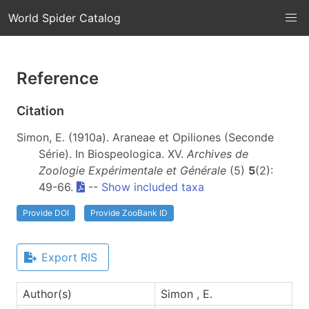
World Spider Catalog
Reference
Citation
Simon, E. (1910a). Araneae et Opiliones (Seconde
Série). In Biospeologica. XV.
Archives de
Zoologie Expérimentale et Générale
(5)
5
(2):
49-66.
--
Show included taxa
Provide DOI
Provide ZooBank ID
Export RIS
Author(s)
Simon , E.