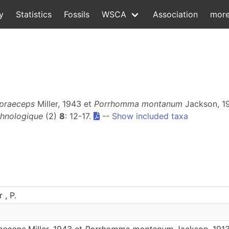
y
Statistics
Fossils
WSCA
Association
mor
praeceps
Miller, 1943 et
Porrhomma montanum
Jackson, 19
hnologique
(2)
8
: 12-17.
--
Show included taxa
 , P.
aeceps
Miller, 1943 et
Porrhomma montanum
Jackson, 1913