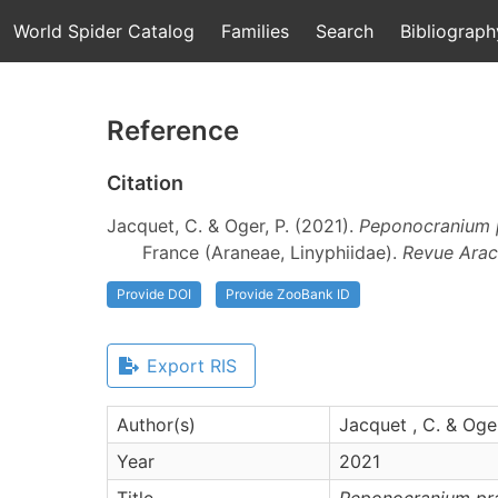
World Spider Catalog
Families
Search
Bibliograph
Reference
Citation
Jacquet, C. & Oger, P. (2021).
Peponocranium 
France (Araneae, Linyphiidae).
Revue Arac
Provide DOI
Provide ZooBank ID
Export RIS
Author(s)
Jacquet , C. & Oger
Year
2021
Title
Peponocranium pr