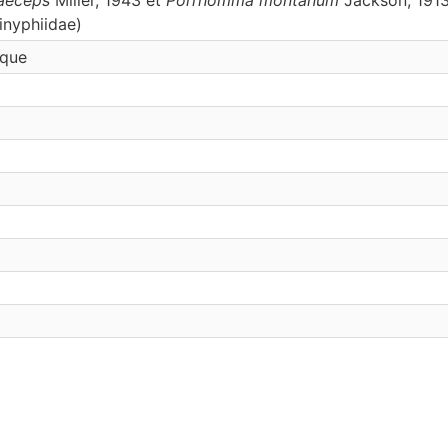
inyphiidae)
ique