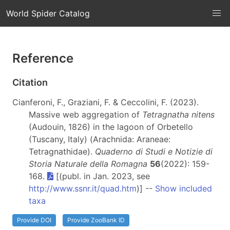
World Spider Catalog
Reference
Citation
Cianferoni, F., Graziani, F. & Ceccolini, F. (2023).
Massive web aggregation of
Tetragnatha nitens
(Audouin, 1826) in the lagoon of Orbetello
(Tuscany, Italy) (Arachnida: Araneae:
Tetragnathidae).
Quaderno di Studi e Notizie di
Storia Naturale della Romagna
56
(2022): 159-
168.
[(publ. in Jan. 2023, see
http://www.ssnr.it/quad.htm
)] --
Show included
taxa
Provide DOI
Provide ZooBank ID