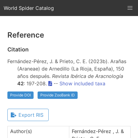
World Spider Catalog
Reference
Citation
Fernández-Pérez, J. & Prieto, C. E. (2023b). Arañas
(Araneae) de Arnedillo (La Rioja, España), 150
años después.
Revista Ibérica de Aracnología
42
: 197-208.
--
Show included taxa
Provide DOI
Provide ZooBank ID
Export RIS
Author(s)
Fernández-Pérez , J. &