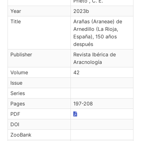
Prieto , C. E.
Year
2023b
Title
Arañas (Araneae) de
Arnedillo (La Rioja,
España), 150 años
después
Publisher
Revista Ibérica de
Aracnología
Volume
42
Issue
Series
Pages
197-208
PDF
DOI
ZooBank