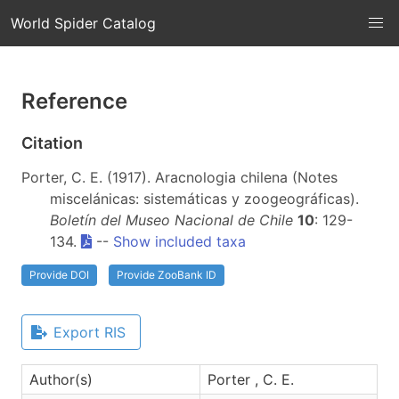
World Spider Catalog
Reference
Citation
Porter, C. E. (1917). Aracnologia chilena (Notes
miscelánicas: sistemáticas y zoogeográficas).
Boletín del Museo Nacional de Chile
10
: 129-
134.
--
Show included taxa
Provide DOI
Provide ZooBank ID
Export RIS
Author(s)
Porter , C. E.