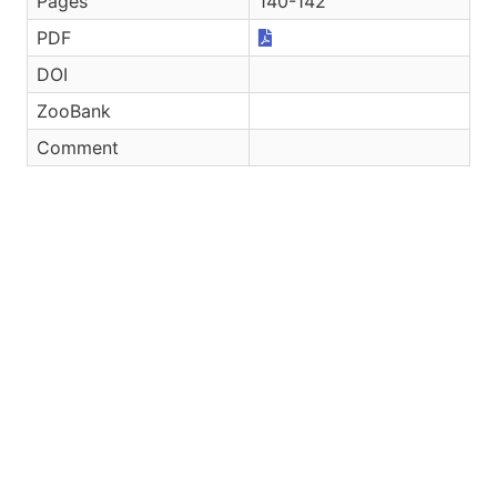
Pages
140-142
PDF
DOI
ZooBank
Comment