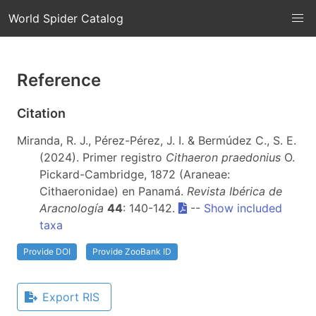
World Spider Catalog
Reference
Citation
Miranda, R. J., Pérez-Pérez, J. I. & Bermúdez C., S. E.
(2024). Primer registro
Cithaeron praedonius
O.
Pickard-Cambridge, 1872 (Araneae:
Cithaeronidae) en Panamá.
Revista Ibérica de
Aracnología
44
: 140-142.
--
Show included
taxa
Provide DOI
Provide ZooBank ID
Export RIS