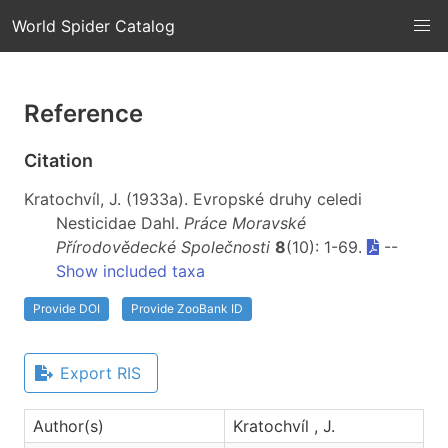
World Spider Catalog
Reference
Citation
Kratochvíl, J. (1933a). Evropské druhy celedi
Nesticidae Dahl.
Práce Moravské
Přírodovědecké Společnosti
8
(10): 1-69.
--
Show included taxa
Provide DOI
Provide ZooBank ID
Export RIS
Author(s)
Kratochvíl , J.