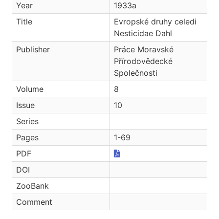
Year
1933a
Title
Evropské druhy celedi
Nesticidae Dahl
Publisher
Práce Moravské
Přírodovědecké
Společnosti
Volume
8
Issue
10
Series
Pages
1-69
PDF
DOI
ZooBank
Comment