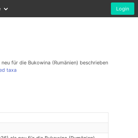
e
Login
als neu für die Bukowina (Rumänien) beschrieben
ed taxa
1936) als neu für die Bukowina (Rumänien)