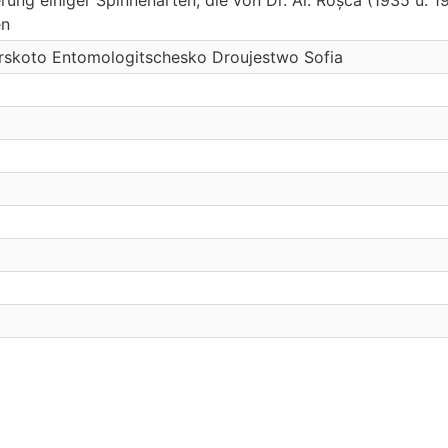
en
arskoto Entomologitschesko Droujestwo Sofia