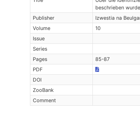
beschrieben wurd
Publisher
Izwestia na Beulg
Volume
10
Issue
Series
Pages
85-87
PDF
DOI
ZooBank
Comment