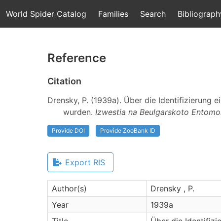
World Spider Catalog
Families
Search
Bibliograph
Reference
Citation
Drensky, P. (1939a). Über die Identifizierung 
wurden.
Izwestia na Beulgarskoto Entomo
Provide DOI
Provide ZooBank ID
Export RIS
Author(s)
Drensky , P.
Year
1939a
Title
Über die Identifiz