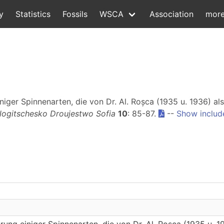
y
Statistics
Fossils
WSCA
Association
mor
einiger Spinnenarten, die von Dr. Al. Roșca (1935 u. 1936) 
logitschesko Droujestwo Sofia
10
: 85-87.
--
Show includ
ierung einiger Spinnenarten, die von Dr. Al. Roșca (1935 u. 