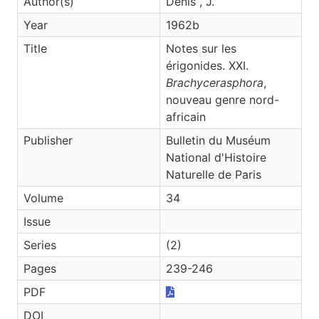
Author(s)
Denis , J.
Year
1962b
Title
Notes sur les
érigonides. XXI.
Brachycerasphora
,
nouveau genre nord-
africain
Publisher
Bulletin du Muséum
National d'Histoire
Naturelle de Paris
Volume
34
Issue
Series
(2)
Pages
239-246
PDF
DOI