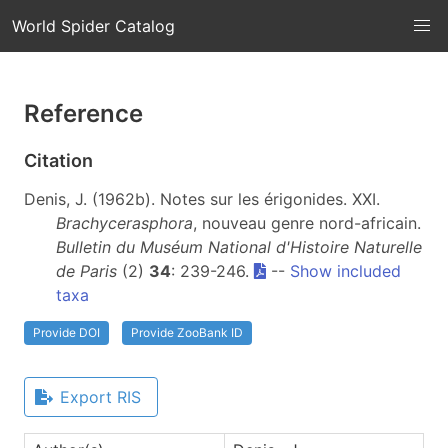
World Spider Catalog
Reference
Citation
Denis, J. (1962b). Notes sur les érigonides. XXI.
Brachycerasphora
, nouveau genre nord-africain.
Bulletin du Muséum National d'Histoire Naturelle
de Paris
(2)
34
: 239-246.
--
Show included
taxa
Provide DOI
Provide ZooBank ID
Export RIS