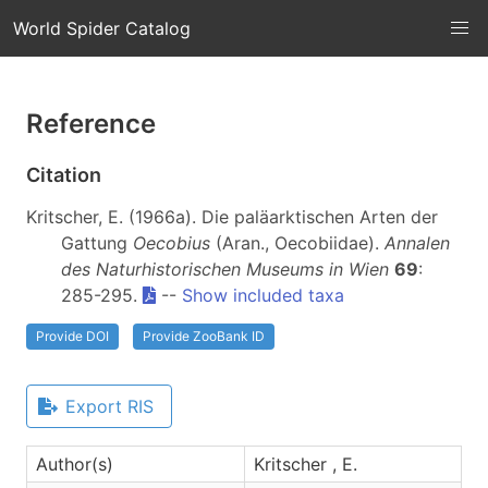
World Spider Catalog
Reference
Citation
Kritscher, E. (1966a). Die paläarktischen Arten der
Gattung
Oecobius
(Aran., Oecobiidae).
Annalen
des Naturhistorischen Museums in Wien
69
:
285-295.
--
Show included taxa
Provide DOI
Provide ZooBank ID
Export RIS
Author(s)
Kritscher , E.