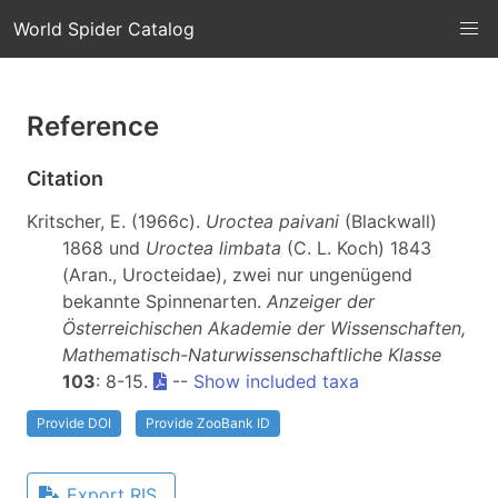
World Spider Catalog
Reference
Citation
Kritscher, E. (1966c).
Uroctea paivani
(Blackwall)
1868 und
Uroctea limbata
(C. L. Koch) 1843
(Aran., Urocteidae), zwei nur ungenügend
bekannte Spinnenarten.
Anzeiger der
Österreichischen Akademie der Wissenschaften,
Mathematisch-Naturwissenschaftliche Klasse
103
: 8-15.
--
Show included taxa
Provide DOI
Provide ZooBank ID
Export RIS