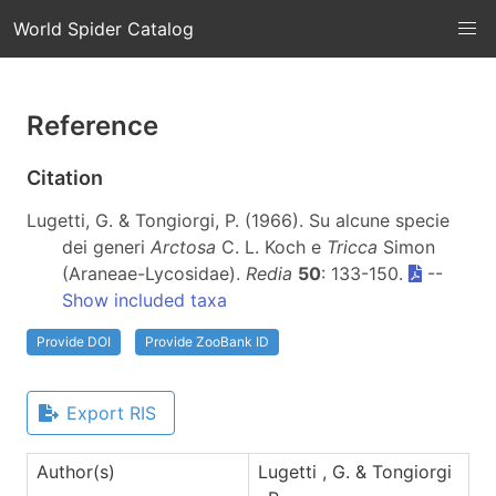
World Spider Catalog
Reference
Citation
Lugetti, G. & Tongiorgi, P. (1966). Su alcune specie
dei generi
Arctosa
C. L. Koch e
Tricca
Simon
(Araneae-Lycosidae).
Redia
50
: 133-150.
--
Show included taxa
Provide DOI
Provide ZooBank ID
Export RIS
Author(s)
Lugetti , G. & Tongiorgi