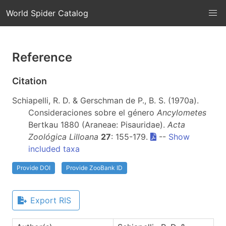
World Spider Catalog
Reference
Citation
Schiapelli, R. D. & Gerschman de P., B. S. (1970a).
Consideraciones sobre el género
Ancylometes
Bertkau 1880 (Araneae: Pisauridae).
Acta
Zoológica Lilloana
27
: 155-179.
--
Show
included taxa
Provide DOI
Provide ZooBank ID
Export RIS