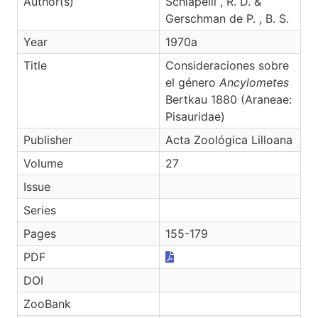
Author(s)
Schiapelli , R. D. &
Gerschman de P. , B. S.
Year
1970a
Title
Consideraciones sobre
el género
Ancylometes
Bertkau 1880 (Araneae:
Pisauridae)
Publisher
Acta Zoológica Lilloana
Volume
27
Issue
Series
Pages
155-179
PDF
DOI
ZooBank