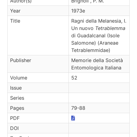
Author(s)
Brignoli , P. M.
Year
1973e
Title
Ragni della Melanesia, I.
Un nuovo
Tetrablemma
di Guadalcanal (Isole
Salomone) (Araneae
Tetrablemmidae)
Publisher
Memorie della Società
Entomologica Italiana
Volume
52
Issue
Series
Pages
79-88
PDF
DOI