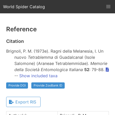
World Spider Catalog
Reference
Citation
Brignoli, P. M. (1973e). Ragni della Melanesia, I. Un
nuovo
Tetrablemma
di Guadalcanal (Isole
Salomone) (Araneae Tetrablemmidae).
Memorie
della Società Entomologica Italiana
52
: 79-88.
--
Show included taxa
Provide DOI
Provide ZooBank ID
Export RIS