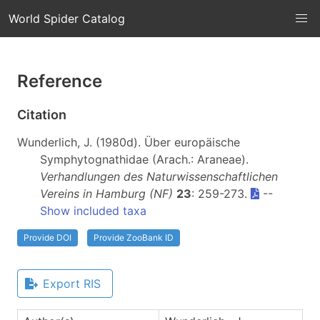
World Spider Catalog
Reference
Citation
Wunderlich, J. (1980d). Über europäische
Symphytognathidae (Arach.: Araneae).
Verhandlungen des Naturwissenschaftlichen
Vereins in Hamburg (NF)
23
: 259-273.
--
Show included taxa
Provide DOI
Provide ZooBank ID
Export RIS