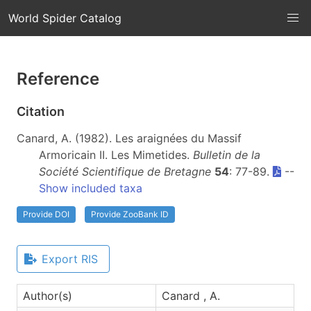
World Spider Catalog
Reference
Citation
Canard, A. (1982). Les araignées du Massif
Armoricain II. Les Mimetides.
Bulletin de la
Société Scientifique de Bretagne
54
: 77-89.
--
Show included taxa
Provide DOI
Provide ZooBank ID
Export RIS
Author(s)
Canard , A.