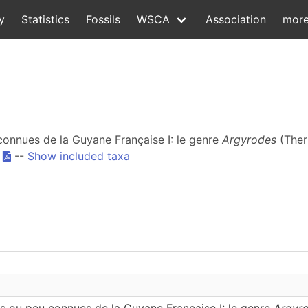
y
Statistics
Fossils
WSCA
Association
mor
connues de la Guyane Française I: le genre
Argyrodes
(Ther
.
--
Show included taxa
s ou peu connues de la Guyane Française I: le genre
Argyr