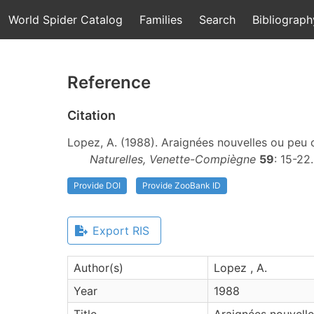
World Spider Catalog
Families
Search
Bibliograph
Reference
Citation
Lopez, A. (1988). Araignées nouvelles ou peu 
Naturelles, Venette-Compiègne
59
: 15-22
Provide DOI
Provide ZooBank ID
Export RIS
Author(s)
Lopez , A.
Year
1988
Title
Araignées nouvelle