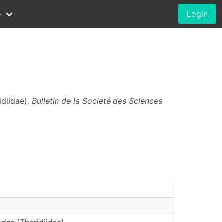
e
Login
idiidae).
Bulletin de la Societé des Sciences
odes
(Theridiidae)