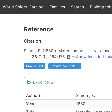
World Spider Catalog
Families
Search
Bibliograph
Reference
Citation
Simon, E. (1880i). Matériaux pour servir à un
23
(C.R.): 164-175.
--
Show included tax
Provide DOI
Provide ZooBank ID
Export RIS
Author(s)
Simon , E.
Year
1880i
Title
Matériaux pour ser