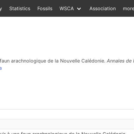
y
Statistics
Fossils
WSCA
Association
mor
e faun arachnologique de la Nouvelle Calédonie.
Annales de 
a
vir à une faun arachnologique de la Nouvelle Calédonie