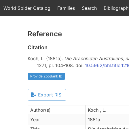
World Spider Catalog
Families
Search
Bibliograph
Reference
Citation
Koch, L. (1881a).
Die Arachniden Australiens, n
1271, pl. 104-108. doi:
10.5962/bhl.title.12
Provide ZooBank ID
Export RIS
Author(s)
Koch , L.
Year
1881a
Title
Die Arachniden Aus