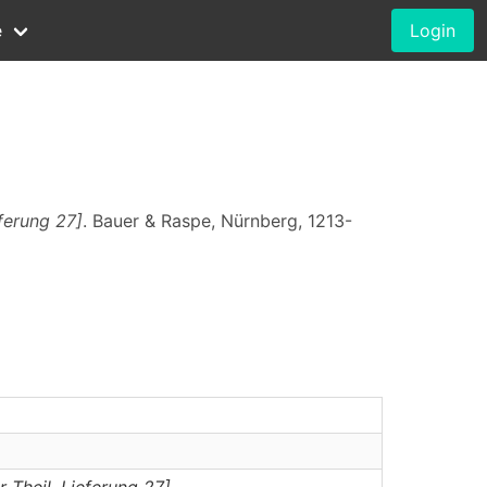
e
Login
ferung 27]
. Bauer & Raspe, Nürnberg, 1213-
 Theil, Lieferung 27]