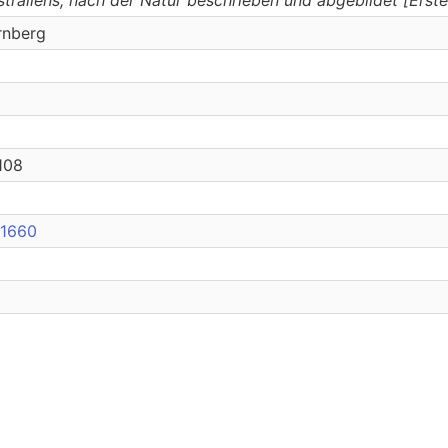
rnberg
-108
21660