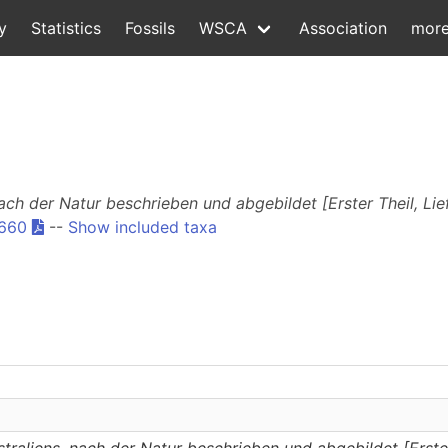
y
Statistics
Fossils
WSCA
Association
mor
ach der Natur beschrieben und abgebildet [Erster Theil, Lie
1660
--
Show included taxa
traliens, nach der Natur beschrieben und abgebildet [Erster