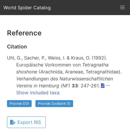
World Spider Catalog
Reference
Citation
Uhl, G., Sacher, P., Weiss, I. & Kraus, O. (1992).
Europäische Vorkommen von
Tetragnatha
shoshone
(Arachnida, Araneae, Tetragnathidae).
Verhandlungen des Naturwissenschaftlichen
Vereins in Hamburg (NF)
33
: 247-261.
--
Show included taxa
Provide DOI
Provide ZooBank ID
Export RIS