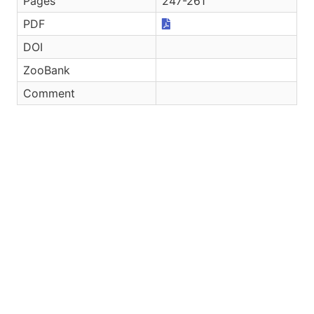
Pages
247-261
PDF
DOI
ZooBank
Comment