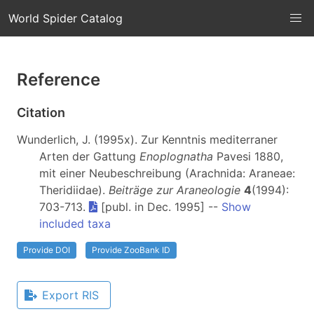
World Spider Catalog
Reference
Citation
Wunderlich, J. (1995x). Zur Kenntnis mediterraner
Arten der Gattung
Enoplognatha
Pavesi 1880,
mit einer Neubeschreibung (Arachnida: Araneae:
Theridiidae).
Beiträge zur Araneologie
4
(1994):
703-713.
[publ. in Dec. 1995] --
Show
included taxa
Provide DOI
Provide ZooBank ID
Export RIS