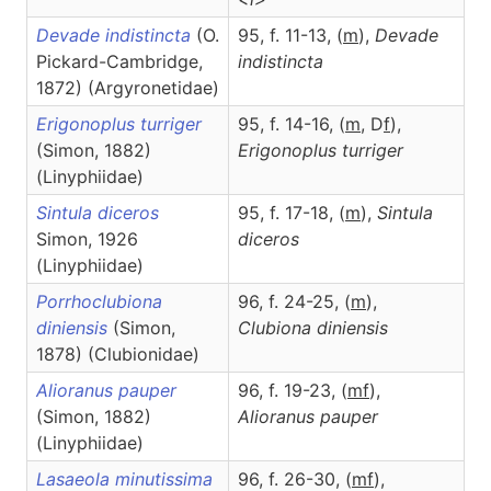
Devade indistincta
(O.
95, f. 11-13, (
m
),
Devade
Pickard-Cambridge,
indistincta
1872) (Argyronetidae)
Erigonoplus turriger
95, f. 14-16, (
m
, D
f
),
(Simon, 1882)
Erigonoplus
turriger
(Linyphiidae)
Sintula diceros
95, f. 17-18, (
m
),
Sintula
Simon, 1926
diceros
(Linyphiidae)
Porrhoclubiona
96, f. 24-25, (
m
),
diniensis
(Simon,
Clubiona
diniensis
1878) (Clubionidae)
Alioranus pauper
96, f. 19-23, (
m
f
),
(Simon, 1882)
Alioranus
pauper
(Linyphiidae)
Lasaeola minutissima
96, f. 26-30, (
m
f
),