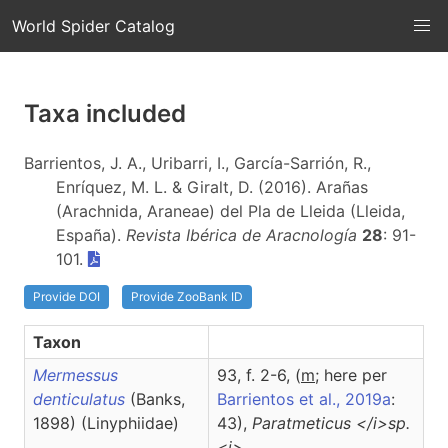
World Spider Catalog
Taxa included
Barrientos, J. A., Uribarri, I., García-Sarrión, R.,
Enríquez, M. L. & Giralt, D. (2016). Arañas
(Arachnida, Araneae) del Pla de Lleida (Lleida,
España).
Revista Ibérica de Aracnología
28
: 91-
101.
Provide DOI
Provide ZooBank ID
Taxon
Mermessus
93, f. 2-6, (
m
; here per
denticulatus
(Banks,
Barrientos et al., 2019a
:
1898) (Linyphiidae)
43),
Paratmeticus
</i>sp.
<i>