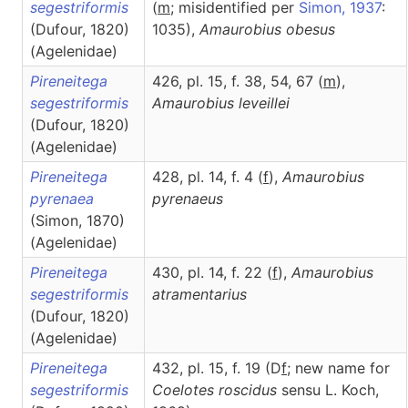
segestriformis
(
m
; misidentified per
Simon, 1937
:
(Dufour, 1820)
1035),
Amaurobius
obesus
(Agelenidae)
Pireneitega
426, pl. 15, f. 38, 54, 67 (
m
),
segestriformis
Amaurobius
leveillei
(Dufour, 1820)
(Agelenidae)
Pireneitega
428, pl. 14, f. 4 (
f
),
Amaurobius
pyrenaea
pyrenaeus
(Simon, 1870)
(Agelenidae)
Pireneitega
430, pl. 14, f. 22 (
f
),
Amaurobius
segestriformis
atramentarius
(Dufour, 1820)
(Agelenidae)
Pireneitega
432, pl. 15, f. 19 (D
f
; new name for
segestriformis
Coelotes roscidus
sensu L. Koch,