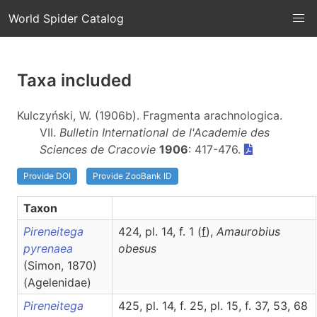
World Spider Catalog
Taxa included
Kulczyński, W. (1906b). Fragmenta arachnologica.
VII.
Bulletin International de l'Academie des
Sciences de Cracovie
1906
: 417-476.
Provide DOI
Provide ZooBank ID
Taxon
Pireneitega
424, pl. 14, f. 1 (
f
),
Amaurobius
pyrenaea
obesus
(Simon, 1870)
(Agelenidae)
Pireneitega
425, pl. 14, f. 25, pl. 15, f. 37, 53, 68