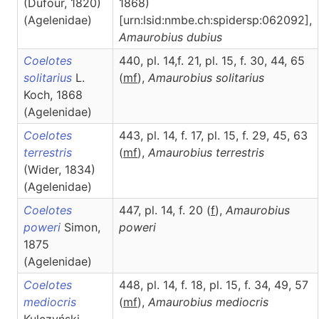
(Dufour, 1820)
1868)
(Agelenidae)
[urn:lsid:nmbe.ch:spidersp:062092],
Amaurobius
dubius
Coelotes
440, pl. 14,f. 21, pl. 15, f. 30, 44, 65
solitarius
L.
(
m
f
),
Amaurobius
solitarius
Koch, 1868
(Agelenidae)
Coelotes
443, pl. 14, f. 17, pl. 15, f. 29, 45, 63
terrestris
(
m
f
),
Amaurobius
terrestris
(Wider, 1834)
(Agelenidae)
Coelotes
447, pl. 14, f. 20 (
f
),
Amaurobius
poweri
Simon,
poweri
1875
(Agelenidae)
Coelotes
448, pl. 14, f. 18, pl. 15, f. 34, 49, 57
mediocris
(
m
f
),
Amaurobius
mediocris