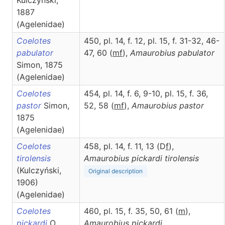
Kulczyński,
1887
(Agelenidae)
Coelotes
450, pl. 14, f. 12, pl. 15, f. 31-32, 46-
pabulator
47, 60 (
m
f
),
Amaurobius
pabulator
Simon, 1875
(Agelenidae)
Coelotes
454, pl. 14, f. 6, 9-10, pl. 15, f. 36,
pastor
Simon,
52, 58 (
m
f
),
Amaurobius
pastor
1875
(Agelenidae)
Coelotes
458, pl. 14, f. 11, 13 (D
f
),
tirolensis
Amaurobius
pickardi tirolensis
(Kulczyński,
Original description
1906)
(Agelenidae)
Coelotes
460, pl. 15, f. 35, 50, 61 (
m
),
pickardi
O.
Amaurobius
pickardi