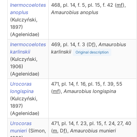
Inermocoelotes
468, pl. 14, f. 5, pl. 15, f. 42 (
m
f
),
anoplus
Amaurobius
anoplus
(Kulczyński,
1897)
(Agelenidae)
Inermocoelotes
469, pl. 14, f. 3 (D
f
),
Amaurobius
karlinskii
karlinskii
Original description
(Kulczyński,
1906)
(Agelenidae)
Urocoras
471, pl. 14, f. 16, pl. 15, f. 39, 55
longispina
(
m
f
),
Amaurobius
longispina
(Kulczyński,
1897)
(Agelenidae)
Urocoras
471, pl. 14, f. 23, pl. 15, f. 24, 27, 40
munieri
(Simon,
(
m
, D
f
),
Amaurobius
munieri