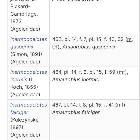
Pickard-
Cambridge,
1873
(Agelenidae)
Inermocoelotes
462, pl. 14, f. 7, pl. 15, f. 43, 62 (
m
,
gasperinii
D
f
),
Amaurobius
gasperinii
(Simon, 1891)
(Agelenidae)
Inermocoelotes
464, pl. 14, f. 2, pl. 15, f. 59 (
m
f
),
inermis
(L.
Amaurobius
inermis
Koch, 1855)
(Agelenidae)
Inermocoelotes
467, pl. 14, f. 8, pl. 15, f. 41 (
m
f
),
falciger
Amaurobius
falciger
(Kulczyński,
1897)
(Agelenidae)