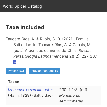
World Spider Catalog
Taxa included
Taucare-Ríos, A. & Rubio, G. D. (2021). Familia
Salticidae. In: Taucare-Ríos, A. & Canals, M.
(eds.) Arácnidos comunes de Chile.
Revista
Parasitología Latinoamericana
20
(2): 227-237.
Provide DOI
Provide ZooBank ID
Taxon
Menemerus semilimbatus
230, f. 1-3, (
m
f
),
(Hahn, 1829) (Salticidae)
Menemerus
semilimbatus