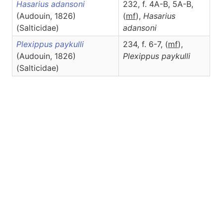
Hasarius adansoni
232, f. 4A-B, 5A-B,
(Audouin, 1826)
(
m
f
),
Hasarius
(Salticidae)
adansoni
Plexippus paykulli
234, f. 6-7, (
m
f
),
(Audouin, 1826)
Plexippus
paykulli
(Salticidae)