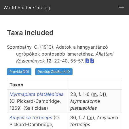
World Spider Catalog
Taxa included
Szombathy, C. (1913). Adatok a hangyantánzó
ugrópókok pontosabb ismeretéhez.
Állattani
Közlemények
12
: 22-40, 55-57.
Provide DOI
Provide ZooBank ID
Taxon
Myrmaplata plataleoides
23, f. 1-6 (
m
, D
f
),
(O. Pickard-Cambridge,
Myrmarachne
1869) (Salticidae)
plataleoides
Amyciaea forticeps
(O.
30, f. 7 (
m
),
Amyciaea
Pickard-Cambridge,
forticeps