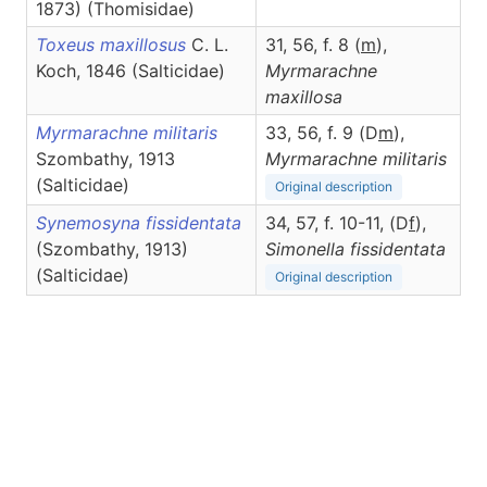
1873) (Thomisidae)
Toxeus maxillosus
C. L.
31, 56, f. 8 (
m
),
Koch, 1846 (Salticidae)
Myrmarachne
maxillosa
Myrmarachne militaris
33, 56, f. 9 (D
m
),
Szombathy, 1913
Myrmarachne
militaris
(Salticidae)
Original description
Synemosyna fissidentata
34, 57, f. 10-11, (D
f
),
(Szombathy, 1913)
Simonella
fissidentata
(Salticidae)
Original description