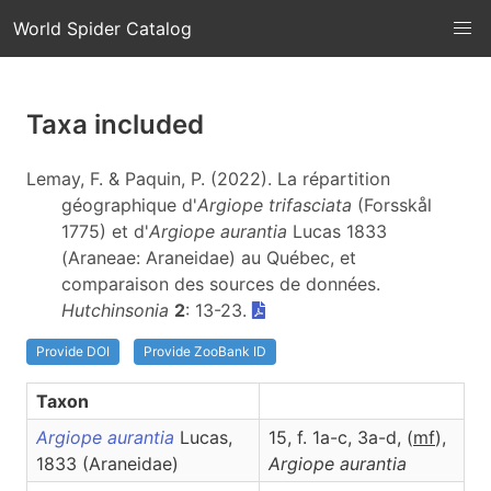
World Spider Catalog
Taxa included
Lemay, F. & Paquin, P. (2022). La répartition
géographique d'
Argiope trifasciata
(Forsskål
1775) et d'
Argiope aurantia
Lucas 1833
(Araneae: Araneidae) au Québec, et
comparaison des sources de données.
Hutchinsonia
2
: 13-23.
Provide DOI
Provide ZooBank ID
Taxon
Argiope aurantia
Lucas,
15, f. 1a-c, 3a-d, (
m
f
),
1833 (Araneidae)
Argiope
aurantia