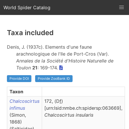
World Spider Catalog
Taxa included
Denis, J. (1937c). Elements d'une faune
arachnologique de l'Ile de Port-Cros (Var).
Annales de la Société d'Histoire Naturelle de
Toulon
21
: 169-174.
Provide DOI
Provide ZooBank ID
Taxon
Chalcoscirtus
172, (D
f
)
infimus
[urn:lsid:nmbe.ch:spidersp:063669],
(Simon,
Chalcoscirtus
insularis
1868)
(Salticidae)