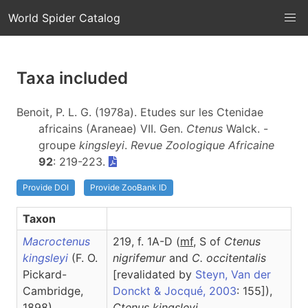
World Spider Catalog
Taxa included
Benoit, P. L. G. (1978a). Etudes sur les Ctenidae
africains (Araneae) VII. Gen.
Ctenus
Walck. -
groupe
kingsleyi
.
Revue Zoologique Africaine
92
: 219-223.
Provide DOI
Provide ZooBank ID
Taxon
Macroctenus
219, f. 1A-D (
m
f
, S of
Ctenus
kingsleyi
(F. O.
nigrifemur
and
C. occitentalis
Pickard-
[revalidated by
Steyn, Van der
Cambridge,
Donckt & Jocqué, 2003
: 155]),
1898)
Ctenus
kingsleyi