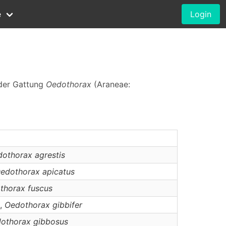
e
Login
 der Gattung
Oedothorax
(Araneae:
dothorax
agrestis
edothorax
apicatus
thorax
fuscus
),
Oedothorax
gibbifer
othorax
gibbosus