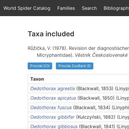
World Spider Catalog
Families
Search
Bibliograph
Taxa included
Růžička, V. (1978). Revision der diagnostisc
Micryphantidae).
Věstník Československé 
Provide DOI
Provide ZooBank ID
Taxon
Oedothorax agrestis
(Blackwall, 1853) (Linyp
Oedothorax apicatus
(Blackwall, 1850) (Liny
Oedothorax fuscus
(Blackwall, 1834) (Linyph
Oedothorax gibbifer
(Kulczyński, 1882) (Liny
Oedothorax gibbosus
(Blackwall, 1841) (Liny