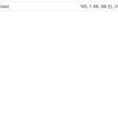
idae)
195, f. 8B, 9B (
f
),
O