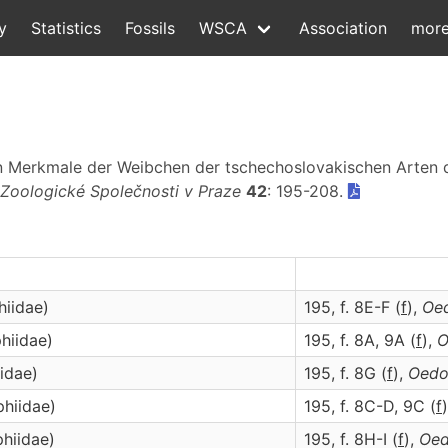
y
Statistics
Fossils
WSCA
Association
mor
hen Merkmale der Weibchen der tschechoslovakischen Arten
Zoologické Společnosti v Praze
42
: 195-208.
hiidae)
195, f. 8E-F (
f
),
Oe
phiidae)
195, f. 8A, 9A (
f
),
O
iidae)
195, f. 8G (
f
),
Oedo
phiidae)
195, f. 8C-D, 9C (
f
phiidae)
195, f. 8H-I (
f
),
Oed