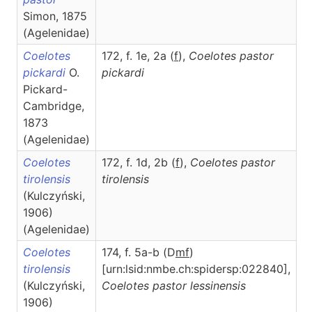
Simon, 1875
(Agelenidae)
Coelotes
172, f. 1e, 2a (
f
),
Coelotes
pastor
pickardi
O.
pickardi
Pickard-
Cambridge,
1873
(Agelenidae)
Coelotes
172, f. 1d, 2b (
f
),
Coelotes
pastor
tirolensis
tirolensis
(Kulczyński,
1906)
(Agelenidae)
Coelotes
174, f. 5a-b (D
m
f
)
tirolensis
[urn:lsid:nmbe.ch:spidersp:022840],
(Kulczyński,
Coelotes
pastor lessinensis
1906)