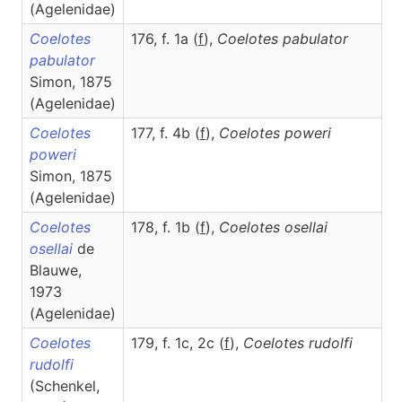
(Agelenidae)
Coelotes
176, f. 1a (
f
),
Coelotes
pabulator
pabulator
Simon, 1875
(Agelenidae)
Coelotes
177, f. 4b (
f
),
Coelotes
poweri
poweri
Simon, 1875
(Agelenidae)
Coelotes
178, f. 1b (
f
),
Coelotes
osellai
osellai
de
Blauwe,
1973
(Agelenidae)
Coelotes
179, f. 1c, 2c (
f
),
Coelotes
rudolfi
rudolfi
(Schenkel,