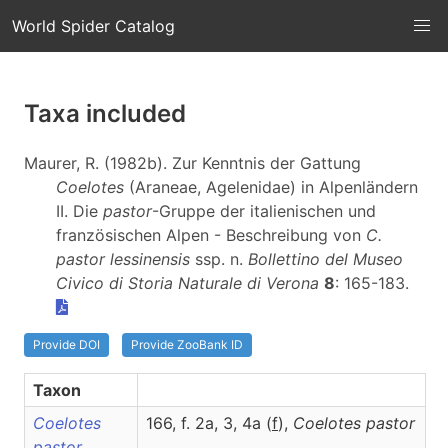
World Spider Catalog
Taxa included
Maurer, R. (1982b). Zur Kenntnis der Gattung
Coelotes
(Araneae, Agelenidae) in Alpenländern
II. Die
pastor
-Gruppe der italienischen und
französischen Alpen - Beschreibung von
C.
pastor lessinensis
ssp. n.
Bollettino del Museo
Civico di Storia Naturale di Verona
8
: 165-183.
Provide DOI
Provide ZooBank ID
Taxon
Coelotes
166, f. 2a, 3, 4a (
f
),
Coelotes
pastor
pastor