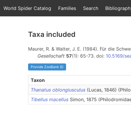
World Spider Catalog
Families
Search
Bibliograph
Taxa included
Maurer, R. & Walter, J. E. (1984). Für die Sc
Gesellschaft
57
(1): 65-73. doi:
10.5169/se
Provide ZooBank ID
Taxon
Thanatus oblongiusculus
(Lucas, 1846) (Phil
Tibellus macellus
Simon, 1875 (Philodromida