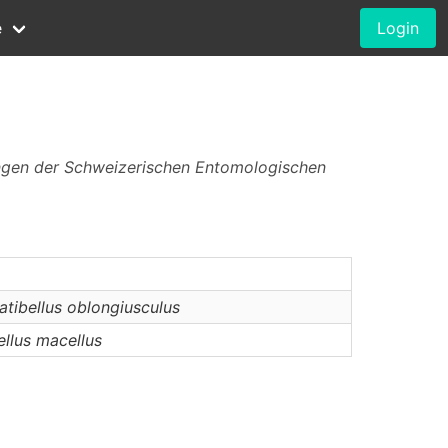
e
Login
ungen der Schweizerischen Entomologischen
atibellus
oblongiusculus
ellus
macellus