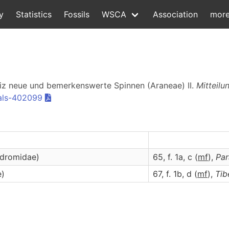
y
Statistics
Fossils
WSCA
Association
mor
hweiz neue und bemerkenswerte Spinnen (Araneae) II.
Mitteil
als-402099
odromidae)
65, f. 1a, c (
m
f
),
Par
e)
67, f. 1b, d (
m
f
),
Tib