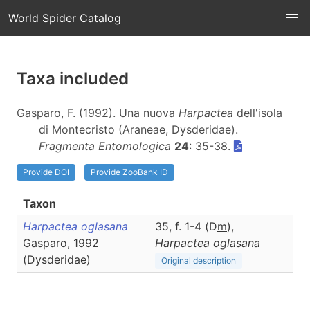
World Spider Catalog
Taxa included
Gasparo, F. (1992). Una nuova
Harpactea
dell'isola
di Montecristo (Araneae, Dysderidae).
Fragmenta Entomologica
24
: 35-38.
Provide DOI
Provide ZooBank ID
Taxon
Harpactea oglasana
35, f. 1-4 (D
m
),
Gasparo, 1992
Harpactea
oglasana
(Dysderidae)
Original description