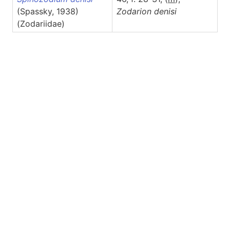
(Spassky, 1938)
Zodarion
denisi
(Zodariidae)