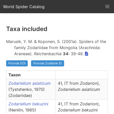
World Spider Catalog
Taxa included
Marusik, Y. M. & Koponen, S. (2001a). Spiders of the
family Zodariidae from Mongolia (Arachnida:
Araneae).
Reichenbachia
34
: 39-48.
Provide DOI
Provide ZooBank ID
Taxon
Zodariellum asiaticum
41, (T from
Zodarion
),
(Tystshenko, 1970)
Zodariellum
asiaticum
(Zodariidae)
Zodariellum bekuzini
41, (T from
Zodarion
),
(Nenilin, 1985)
Zodariellum
bekuzini