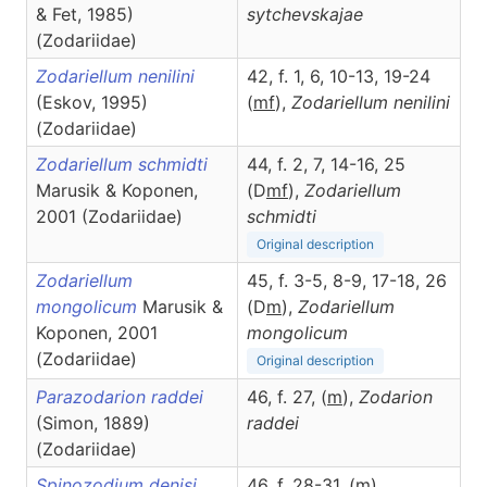
& Fet, 1985)
sytchevskajae
(Zodariidae)
Zodariellum nenilini
42, f. 1, 6, 10-13, 19-24
(Eskov, 1995)
(
m
f
),
Zodariellum
nenilini
(Zodariidae)
Zodariellum schmidti
44, f. 2, 7, 14-16, 25
Marusik & Koponen,
(D
m
f
),
Zodariellum
2001 (Zodariidae)
schmidti
Original description
Zodariellum
45, f. 3-5, 8-9, 17-18, 26
mongolicum
Marusik &
(D
m
),
Zodariellum
Koponen, 2001
mongolicum
(Zodariidae)
Original description
Parazodarion raddei
46, f. 27, (
m
),
Zodarion
(Simon, 1889)
raddei
(Zodariidae)
Spinozodium denisi
46, f. 28-31, (
m
),