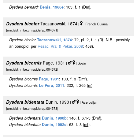
Dysdera bernardi
Denis, 1966e
: 103, f. 1 (D
m
).
Dysdera bicolor
Taczanowski, 1874
|
| French Guiana
[urn:lsid:nmbe.ch:spidersp:004371]
Dysdera bicolor
Taczanowski, 1874
: 72, pl. 2, f. 1 (D
f
; N.B.: possibly
an oonopid, per
Rezác, Král & Pekár, 2008
: 458).
Dysdera bicornis
Fage, 1931
|
| Spain
[urn:lsid:nmbe.ch:spidersp:004372]
Dysdera bicornis
Fage, 1931
: 133, f. 3 (D
m
f
).
Dysdera bicornis
Le Peru, 2011
: 232, f. 265 (
m
).
Dysdera bidentata
Dunin, 1990
|
| Azerbaijan
[urn:lsid:nmbe.ch:spidersp:004373]
Dysdera bidentata
Dunin, 1990b
: 146, f. 6.1-3 (D
m
f
).
Dysdera bidentata
Dunin, 1992d
: 63, f. 8 (
m
f
).