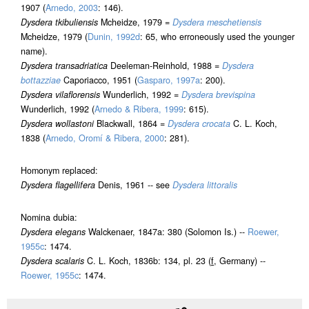
1907 (
Arnedo, 2003
: 146).
Dysdera tkibuliensis
Mcheidze, 1979 =
Dysdera meschetiensis
Mcheidze, 1979 (
Dunin, 1992d
: 65, who erroneously used the younger
name).
Dysdera transadriatica
Deeleman-Reinhold, 1988 =
Dysdera
bottazziae
Caporiacco, 1951 (
Gasparo, 1997a
: 200).
Dysdera vilaflorensis
Wunderlich, 1992 =
Dysdera brevispina
Wunderlich, 1992 (
Arnedo & Ribera, 1999
: 615).
Dysdera wollastoni
Blackwall, 1864 =
Dysdera crocata
C. L. Koch,
1838 (
Arnedo, Oromí & Ribera, 2000
: 281).
Homonym replaced:
Dysdera flagellifera
Denis, 1961 -- see
Dysdera littoralis
Nomina dubia:
Dysdera elegans
Walckenaer, 1847a: 380 (Solomon Is.) --
Roewer,
1955c
: 1474.
Dysdera scalaris
C. L. Koch, 1836b: 134, pl. 23 (
f
, Germany) --
Roewer, 1955c
: 1474.