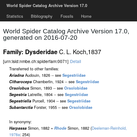
World Spider Catalog Archive Version 17.0
Statistics
Bibliography
Fossils
Home
World Spider Catalog Archive Version 17.0,
generated on 2016-07-20
C. L. Koch,1837
Family: Dysderidae
[urn:lsid:nmbe.ch:spiderfam:0071]
Detail
Transferred to other families:
Ariadna
Audouin, 1826 -- see
Segestriidae
Citharoceps
Chamberlin, 1924 -- see
Segestriidae
Orsolobus
Simon, 1893 -- see
Orsolobidae
Segestria
Latreille, 1804 -- see
Segestriidae
Segestriella
Purcell, 1904 -- see
Segestriidae
Subantarctia
Forster, 1955 -- see
Orsolobidae
In synonymy:
Harpassa
Simon, 1882 =
Rhode
Simon, 1882 (
Deeleman-Reinhold,
1978a
: 254)