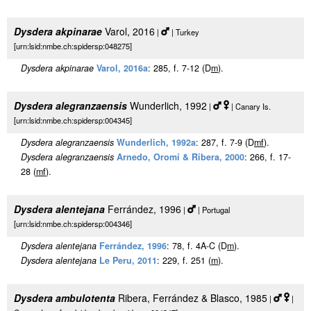
Dysdera akpinarae
Varol, 2016
|
| Turkey
[urn:lsid:nmbe.ch:spidersp:048275]
Dysdera akpinarae
Varol, 2016a
: 285, f. 7-12 (D
m
).
Dysdera alegranzaensis
Wunderlich, 1992
|
| Canary Is.
[urn:lsid:nmbe.ch:spidersp:004345]
Dysdera alegranzaensis
Wunderlich, 1992a
: 287, f. 7-9 (D
m
f
).
Dysdera alegranzaensis
Arnedo, Oromí & Ribera, 2000
: 266, f. 17-
28 (
m
f
).
Dysdera alentejana
Ferrández, 1996
|
| Portugal
[urn:lsid:nmbe.ch:spidersp:004346]
Dysdera alentejana
Ferrández, 1996
: 78, f. 4A-C (D
m
).
Dysdera alentejana
Le Peru, 2011
: 229, f. 251 (
m
).
Dysdera ambulotenta
Ribera, Ferrández & Blasco, 1985
|
|