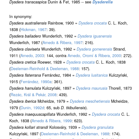
Dysdera transcaspica
Dunin & Fet, 1985 -- see
Dysderella
In synonymy:
Dysdera australiensis
Rainbow, 1900 =
Dysdera crocata
C. L. Koch,
1838 (
Hickman, 1967
: 39).
Dysdera bailadero
Wunderlich, 1992 =
Dysdera iguanensis
Wunderlich, 1987 (
Arnedo & Ribera, 1997
: 216).
Dysdera claviseta
Wunderlich, 1992 =
Dysdera gomerensis
Strand,
1911 (
Arnedo, 2003
: 144, contra
Arnedo, Oromí & Ribera, 2000
: 272).
Dysdera cretica
Roewer, 1928 =
Dysdera crocata
C. L. Koch, 1838
(
Deeleman-Reinhold & Deeleman, 1988
: 157).
Dysdera fisterrana
Ferrández, 1984 =
Dysdera lusitanica
Kulczyński,
1915 (
Ferrández, 1990a
: 361).
Dysdera hamulata
Kulczyński, 1897 =
Dysdera maurusia
Thorell, 1873
(
Rezác, Král & Pekár, 2008
: 439).
Dysdera iberica
Mcheidze, 1979 =
Dysdera meschetiensis
Mcheidze,
1979 (
Dunin, 1992d
: 65, sub
D. tkibuliensis
).
Dysdera inaequuscapillata
Wunderlich, 1992 =
Dysdera crocata
C. L.
Koch, 1838 (
Arnedo & Ribera, 1999
: 623).
Dysdera kollari strandi
Kolosváry, 1939 =
Dysdera granulata
Kulczyński, 1897 (
Deeleman-Reinhold & Deeleman, 1988
: 174).