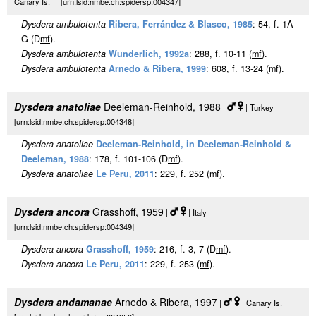
Canary Is. [urn:lsid:nmbe.ch:spidersp:004347]
Dysdera ambulotenta
Ribera, Ferrández & Blasco, 1985
: 54, f. 1A-
G (D
m
f
).
Dysdera ambulotenta
Wunderlich, 1992a
: 288, f. 10-11 (
m
f
).
Dysdera ambulotenta
Arnedo & Ribera, 1999
: 608, f. 13-24 (
m
f
).
Dysdera anatoliae
Deeleman-Reinhold, 1988
|
| Turkey
[urn:lsid:nmbe.ch:spidersp:004348]
Dysdera anatoliae
Deeleman-Reinhold, in Deeleman-Reinhold &
Deeleman, 1988
: 178, f. 101-106 (D
m
f
).
Dysdera anatoliae
Le Peru, 2011
: 229, f. 252 (
m
f
).
Dysdera ancora
Grasshoff, 1959
|
| Italy
[urn:lsid:nmbe.ch:spidersp:004349]
Dysdera ancora
Grasshoff, 1959
: 216, f. 3, 7 (D
m
f
).
Dysdera ancora
Le Peru, 2011
: 229, f. 253 (
m
f
).
Dysdera andamanae
Arnedo & Ribera, 1997
|
| Canary Is.