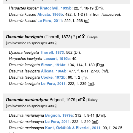
Harpactes kusceri
Kratochvíl, 1935b
: 22, f. 18-19 (D
m
).
Dasumia kusceri
Alicata, 1966b
: 482, f. 1-2 (T
m
f
from
Harpactea
).
Dasumia kusceri
Le Peru, 2011
: 222, f. 238 (
m
).
Dasumia laevigata
(Thorell, 1873)
*
|
| Europe
[urn:lsid:nmbe.ch:spidersp:004335]
Dysdera laevigata
Thorell, 1873
: 562 (D
f
).
Harpactes laevigata
Lessert, 1910b
: 40.
Dasumia laevigata
Simon, 1914a
: 104, 114, f. 180 (D
m
).
Dasumia laevigata
Alicata, 1966b
: 477, f. 8-11, 27-30 (
m
f
).
Dasumia laevigata
Cooke, 1972b
: 90, f. 2 (
m
).
Dasumia laevigata
Le Peru, 2011
: 222, f. 239 (
m
f
).
Dasumia mariandyna
Brignoli, 1979
|
| Turkey
[urn:lsid:nmbe.ch:spidersp:004336]
Dasumia mariandyna
Brignoli, 1979a
: 312, f. 9-11 (D
m
f
).
Dasumia mariandyna
Le Peru, 2011
: 222, f. 240 (
m
f
).
Dasumia mariandyna
Kunt, Özkütük & Elverici, 2011
: 99, f. 24-25