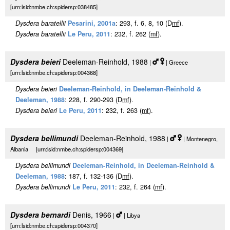
[urn:lsid:nmbe.ch:spidersp:038485]
Dysdera baratellii
Pesarini, 2001a
: 293, f. 6, 8, 10 (D
m
f
).
Dysdera baratellii
Le Peru, 2011
: 232, f. 262 (
m
f
).
Dysdera beieri
Deeleman-Reinhold, 1988
|
| Greece
[urn:lsid:nmbe.ch:spidersp:004368]
Dysdera beieri
Deeleman-Reinhold, in Deeleman-Reinhold &
Deeleman, 1988
: 228, f. 290-293 (D
m
f
).
Dysdera beieri
Le Peru, 2011
: 232, f. 263 (
m
f
).
Dysdera bellimundi
Deeleman-Reinhold, 1988
|
| Montenegro,
Albania [urn:lsid:nmbe.ch:spidersp:004369]
Dysdera bellimundi
Deeleman-Reinhold, in Deeleman-Reinhold &
Deeleman, 1988
: 187, f. 132-136 (D
m
f
).
Dysdera bellimundi
Le Peru, 2011
: 232, f. 264 (
m
f
).
Dysdera bernardi
Denis, 1966
|
| Libya
[urn:lsid:nmbe.ch:spidersp:004370]