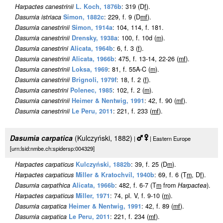
Harpactes canestrinii
L. Koch, 1876b
: 319 (D
f
).
Dasumia istriaca
Simon, 1882c
: 229, f. 9 (D
m
f
).
Dasumia canestrinii
Simon, 1914a
: 104, 114, f. 181.
Dasumia canestrinii
Drensky, 1938a
: 100, f. 10d (
m
).
Dasumia canestrini
Alicata, 1964b
: 6, f. 3 (
f
).
Dasumia canestrinii
Alicata, 1966b
: 475, f. 13-14, 22-26 (
m
f
).
Dasumia canestrinii
Loksa, 1969
: 81, f. 55A-C (
m
).
Dasumia canestrinii
Brignoli, 1979f
: 18, f. 2 (
f
).
Dasumia canestrini
Polenec, 1985
: 102, f. 2 (
m
).
Dasumia canestrinii
Heimer & Nentwig, 1991
: 42, f. 90 (
m
f
).
Dasumia canestrinii
Le Peru, 2011
: 221, f. 233 (
m
f
).
Dasumia carpatica
(Kulczyński, 1882)
|
| Eastern Europe
[urn:lsid:nmbe.ch:spidersp:004329]
Harpactes carpaticus
Kulczyński, 1882b
: 39, f. 25 (D
m
).
Harpactes carpaticus
Miller & Kratochvíl, 1940b
: 69, f. 6 (T
m
, D
f
).
Dasumia carpathica
Alicata, 1966b
: 482, f. 6-7 (T
m
from
Harpactea
).
Harpactes carpaticus
Miller, 1971
: 74, pl. V, f. 9-10 (
m
).
Dasumia carpatica
Heimer & Nentwig, 1991
: 42, f. 89 (
m
f
).
Dasumia carpatica
Le Peru, 2011
: 221, f. 234 (
m
f
).