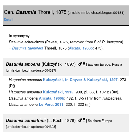
Gen.
Dasumia
Thorell, 1875
[urn:lsid:nmbe.ch:spidergen:00481]
Detail
In synonymy:
Dasumia scheuchzeri
(Pavesi, 1875, removed from S of
D. laevigata
)
=
Dasumia taeniifera
Thorell, 1875 (
Alicata, 1966b
: 473).
Dasumia amoena
(Kulczyński, 1897)
|
| Eastern Europe, Russia
[urn:lsid:nmbe.ch:spidersp:004327]
Harpactes amoenus
Kulczyński, in Chyzer & Kulczyński, 1897
: 273
(D
f
).
Harpactes amoenus
Kulczyński, 1915
: 908, pl. 66, f. 10-12 (D
m
).
Dasumia amoena
Alicata, 1966b
: 482, f. 3-5 (T
m
f
from
Harpactea
).
Dasumia amoena
Le Peru, 2011
: 220, f. 232 (
m
).
Dasumia canestrinii
(L. Koch, 1876)
|
| Southern Europe
[urn:lsid:nmbe.ch:spidersp:004328]