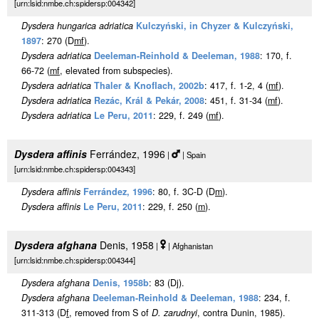
[urn:lsid:nmbe.ch:spidersp:004342]
Dysdera hungarica adriatica
Kulczyński, in Chyzer & Kulczyński,
1897
: 270 (D
m
f
).
Dysdera adriatica
Deeleman-Reinhold & Deeleman, 1988
: 170, f.
66-72 (
m
f
, elevated from subspecies).
Dysdera adriatica
Thaler & Knoflach, 2002b
: 417, f. 1-2, 4 (
m
f
).
Dysdera adriatica
Rezác, Král & Pekár, 2008
: 451, f. 31-34 (
m
f
).
Dysdera adriatica
Le Peru, 2011
: 229, f. 249 (
m
f
).
Dysdera affinis
Ferrández, 1996
|
| Spain
[urn:lsid:nmbe.ch:spidersp:004343]
Dysdera affinis
Ferrández, 1996
: 80, f. 3C-D (D
m
).
Dysdera affinis
Le Peru, 2011
: 229, f. 250 (
m
).
Dysdera afghana
Denis, 1958
|
| Afghanistan
[urn:lsid:nmbe.ch:spidersp:004344]
Dysdera afghana
Denis, 1958b
: 83 (Dj).
Dysdera afghana
Deeleman-Reinhold & Deeleman, 1988
: 234, f.
311-313 (D
f
, removed from S of
D. zarudnyi
, contra Dunin, 1985).