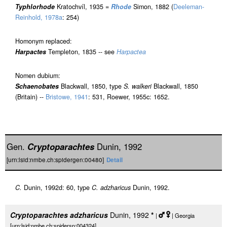
Typhlorhode
Kratochvíl, 1935 =
Rhode
Simon, 1882 (
Deeleman-
Reinhold, 1978a
: 254)
Homonym replaced:
Harpactes
Templeton, 1835 -- see
Harpactea
Nomen dubium:
Schaenobates
Blackwall, 1850, type
S. walkeri
Blackwall, 1850
(Britain) --
Bristowe, 1941
: 531, Roewer, 1955c: 1652.
Gen.
Cryptoparachtes
Dunin, 1992
[urn:lsid:nmbe.ch:spidergen:00480]
Detail
C.
Dunin, 1992d: 60, type
C. adzharicus
Dunin, 1992.
Cryptoparachtes adzharicus
Dunin, 1992
*
|
| Georgia
[urn:lsid:nmbe.ch:spidersp:004324]