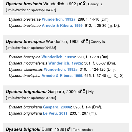
Dysdera breviseta
Wunderlich, 1992
|
| Canary Is.
[urn:lsid:nmbe.ch:spidersp:004377]
Dysdera brevisetae
Wunderlich, 1992a
: 289, f. 14-16 (D
m
).
Dysdera brevisetae
Arnedo & Ribera, 1999
: 612, f. 25-36 (
m
, D
f
).
Dysdera brevispina
Wunderlich, 1992
|
| Canary Is.
[urn:lsid:nmbe.ch:spidersp:004378]
Dysdera brevispina
Wunderlich, 1992a
: 290, f. 17-19 (D
m
).
Dysdera moquinalensis
Wunderlich, 1992a
: 301, f. 65-67 (D
m
).
Dysdera vilaflorensis
Wunderlich, 1992a
: 310, f. 124-125 (D
m
).
Dysdera brevispina
Arnedo & Ribera, 1999
: 615, f. 37-48 (
m
, D
f
, S).
Dysdera brignoliana
Gasparo, 2000
|
| Italy
[urn:lsid:nmbe.ch:spidersp:037015]
Dysdera brignoliana
Gasparo, 2000a
: 395, f. 1-4 (D
m
f
).
Dysdera brignoliana
Le Peru, 2011
: 233, f. 267 (
m
f
).
Dysdera brignolii
Dunin, 1989
|
| Turkmenistan