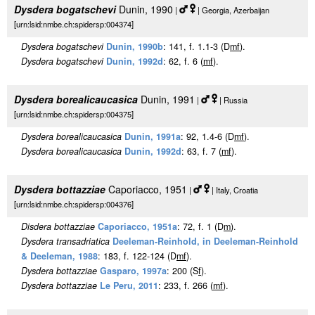
Dysdera bogatschevi
Dunin, 1990
|
| Georgia, Azerbaijan
[urn:lsid:nmbe.ch:spidersp:004374]
Dysdera bogatschevi
Dunin, 1990b
: 141, f. 1.1-3 (D
m
f
).
Dysdera bogatschevi
Dunin, 1992d
: 62, f. 6 (
m
f
).
Dysdera borealicaucasica
Dunin, 1991
|
| Russia
[urn:lsid:nmbe.ch:spidersp:004375]
Dysdera borealicaucasica
Dunin, 1991a
: 92, 1.4-6 (D
m
f
).
Dysdera borealicaucasica
Dunin, 1992d
: 63, f. 7 (
m
f
).
Dysdera bottazziae
Caporiacco, 1951
|
| Italy, Croatia
[urn:lsid:nmbe.ch:spidersp:004376]
Disdera bottazziae
Caporiacco, 1951a
: 72, f. 1 (D
m
).
Dysdera transadriatica
Deeleman-Reinhold, in Deeleman-Reinhold
& Deeleman, 1988
: 183, f. 122-124 (D
m
f
).
Dysdera bottazziae
Gasparo, 1997a
: 200 (S
f
).
Dysdera bottazziae
Le Peru, 2011
: 233, f. 266 (
m
f
).