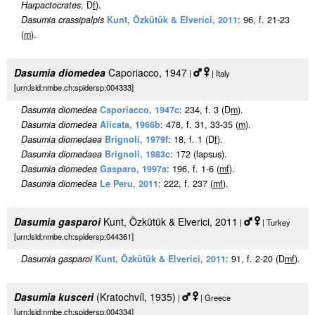
Harpactocrates
, D
f
).
Dasumia crassipalpis
Kunt, Özkütük & Elverici, 2011
: 96, f. 21-23
(
m
).
Dasumia diomedea
Caporiacco, 1947
|
| Italy
[urn:lsid:nmbe.ch:spidersp:004333]
Dasumia diomedea
Caporiacco, 1947c
: 234, f. 3 (D
m
).
Dasumia diomedea
Alicata, 1966b
: 478, f. 31, 33-35 (
m
).
Dasumia diomedaea
Brignoli, 1979f
: 18, f. 1 (D
f
).
Dasumia diomedaea
Brignoli, 1983c
: 172 (lapsus).
Dasumia diomedea
Gasparo, 1997a
: 196, f. 1-6 (
m
f
).
Dasumia diomedea
Le Peru, 2011
: 222, f. 237 (
m
f
).
Dasumia gasparoi
Kunt, Özkütük & Elverici, 2011
|
| Turkey
[urn:lsid:nmbe.ch:spidersp:044361]
Dasumia gasparoi
Kunt, Özkütük & Elverici, 2011
: 91, f. 2-20 (D
m
f
).
Dasumia kusceri
(Kratochvíl, 1935)
|
| Greece
[urn:lsid:nmbe.ch:spidersp:004334]