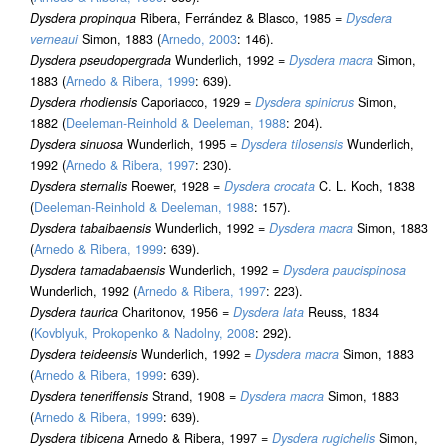
Dysdera propinqua
Ribera, Ferrández & Blasco, 1985 =
Dysdera
verneaui
Simon, 1883 (
Arnedo, 2003
: 146).
Dysdera pseudopergrada
Wunderlich, 1992 =
Dysdera macra
Simon,
1883 (
Arnedo & Ribera, 1999
: 639).
Dysdera rhodiensis
Caporiacco, 1929 =
Dysdera spinicrus
Simon,
1882 (
Deeleman-Reinhold & Deeleman, 1988
: 204).
Dysdera sinuosa
Wunderlich, 1995 =
Dysdera tilosensis
Wunderlich,
1992 (
Arnedo & Ribera, 1997
: 230).
Dysdera sternalis
Roewer, 1928 =
Dysdera crocata
C. L. Koch, 1838
(
Deeleman-Reinhold & Deeleman, 1988
: 157).
Dysdera tabaibaensis
Wunderlich, 1992 =
Dysdera macra
Simon, 1883
(
Arnedo & Ribera, 1999
: 639).
Dysdera tamadabaensis
Wunderlich, 1992 =
Dysdera paucispinosa
Wunderlich, 1992 (
Arnedo & Ribera, 1997
: 223).
Dysdera taurica
Charitonov, 1956 =
Dysdera lata
Reuss, 1834
(
Kovblyuk, Prokopenko & Nadolny, 2008
: 292).
Dysdera teideensis
Wunderlich, 1992 =
Dysdera macra
Simon, 1883
(
Arnedo & Ribera, 1999
: 639).
Dysdera teneriffensis
Strand, 1908 =
Dysdera macra
Simon, 1883
(
Arnedo & Ribera, 1999
: 639).
Dysdera tibicena
Arnedo & Ribera, 1997 =
Dysdera rugichelis
Simon,