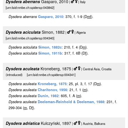
Dysdera aberrans
Gasparo, 2010
|
| Italy
[urn:lsid:nmbe.ch:spidersp:043842]
Dysdera aberrans
Gasparo, 2010
: 370, f. 1-9 (D
m
f
).
Dysdera aciculata
Simon, 1882
|
| Algeria
[urn:lsid:nmbe.ch:spidersp:004340]
Dysdera aciculata
Simon, 1882c
: 210, f. 4 (D
m
).
Dysdera aciculata
Simon, 1911b
: 317, f. 6B (D
f
).
Dysdera aculeata
Kroneberg, 1875
|
| Central Asia, Croatia
(introduced) [urn:lsid:nmbe.ch:spidersp:004341]
Dysdera aculeata
Kroneberg, 1875
: 25, pl. 3, f. 17 (D
m
).
Dysdera aculeata
Charitonov, 1956
: 21, f. 1 (
m
).
Dysdera aculeata
Dunin, 1982
: 605, f. A (
m
).
Dysdera aculeata
Deeleman-Reinhold & Deeleman, 1988
: 231, f.
299-304 (
m
, D
f
).
Dysdera adriatica
Kulczyński, 1897
|
| Austria, Balkans