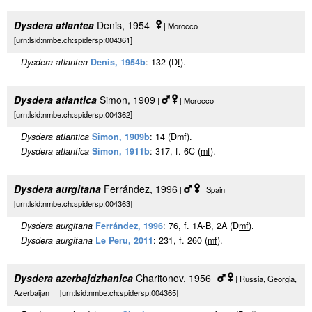
Dysdera atlantea
Denis, 1954
|
| Morocco
[urn:lsid:nmbe.ch:spidersp:004361]
Dysdera atlantea
Denis, 1954b
: 132 (D
f
).
Dysdera atlantica
Simon, 1909
|
| Morocco
[urn:lsid:nmbe.ch:spidersp:004362]
Dysdera atlantica
Simon, 1909b
: 14 (D
m
f
).
Dysdera atlantica
Simon, 1911b
: 317, f. 6C (
m
f
).
Dysdera aurgitana
Ferrández, 1996
|
| Spain
[urn:lsid:nmbe.ch:spidersp:004363]
Dysdera aurgitana
Ferrández, 1996
: 76, f. 1A-B, 2A (D
m
f
).
Dysdera aurgitana
Le Peru, 2011
: 231, f. 260 (
m
f
).
Dysdera azerbajdzhanica
Charitonov, 1956
|
| Russia, Georgia,
Azerbaijan [urn:lsid:nmbe.ch:spidersp:004365]