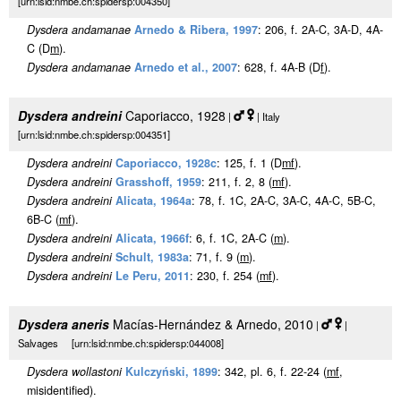
[urn:lsid:nmbe.ch:spidersp:004350]
Dysdera andamanae
Arnedo & Ribera, 1997
: 206, f. 2A-C, 3A-D, 4A-
C (D
m
).
Dysdera andamanae
Arnedo et al., 2007
: 628, f. 4A-B (D
f
).
Dysdera andreini
Caporiacco, 1928
|
| Italy
[urn:lsid:nmbe.ch:spidersp:004351]
Dysdera andreini
Caporiacco, 1928c
: 125, f. 1 (D
m
f
).
Dysdera andreini
Grasshoff, 1959
: 211, f. 2, 8 (
m
f
).
Dysdera andreini
Alicata, 1964a
: 78, f. 1C, 2A-C, 3A-C, 4A-C, 5B-C,
6B-C (
m
f
).
Dysdera andreini
Alicata, 1966f
: 6, f. 1C, 2A-C (
m
).
Dysdera andreini
Schult, 1983a
: 71, f. 9 (
m
).
Dysdera andreini
Le Peru, 2011
: 230, f. 254 (
m
f
).
Dysdera aneris
Macías-Hernández & Arnedo, 2010
|
|
Salvages [urn:lsid:nmbe.ch:spidersp:044008]
Dysdera wollastoni
Kulczyński, 1899
: 342, pl. 6, f. 22-24 (
m
f
,
misidentified).