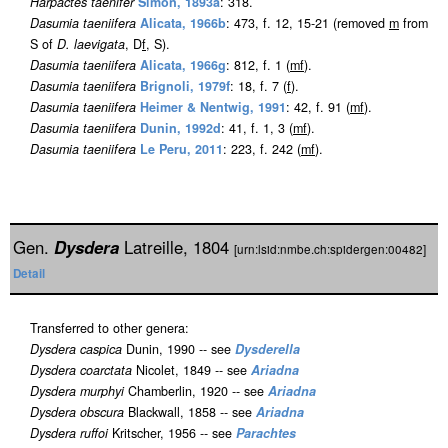
Harpactes taenifer
Simon, 1893a
: 318.
Dasumia taeniifera
Alicata, 1966b
: 473, f. 12, 15-21 (removed
m
from
S of
D. laevigata
, D
f
, S).
Dasumia taeniifera
Alicata, 1966g
: 812, f. 1 (
m
f
).
Dasumia taeniifera
Brignoli, 1979f
: 18, f. 7 (
f
).
Dasumia taeniifera
Heimer & Nentwig, 1991
: 42, f. 91 (
m
f
).
Dasumia taeniifera
Dunin, 1992d
: 41, f. 1, 3 (
m
f
).
Dasumia taeniifera
Le Peru, 2011
: 223, f. 242 (
m
f
).
Gen.
Dysdera
Latreille, 1804
[urn:lsid:nmbe.ch:spidergen:00482]
Detail
Transferred to other genera:
Dysdera caspica
Dunin, 1990 -- see
Dysderella
Dysdera coarctata
Nicolet, 1849 -- see
Ariadna
Dysdera murphyi
Chamberlin, 1920 -- see
Ariadna
Dysdera obscura
Blackwall, 1858 -- see
Ariadna
Dysdera ruffoi
Kritscher, 1956 -- see
Parachtes