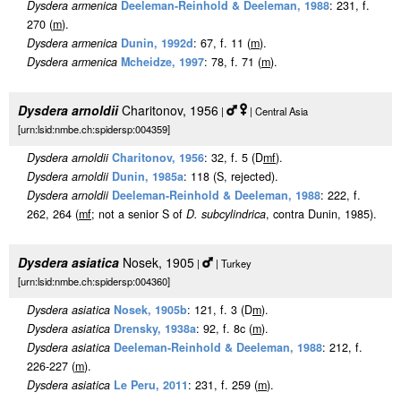
Dysdera armenica
Deeleman-Reinhold & Deeleman, 1988
: 231, f.
270 (
m
).
Dysdera armenica
Dunin, 1992d
: 67, f. 11 (
m
).
Dysdera armenica
Mcheidze, 1997
: 78, f. 71 (
m
).
Dysdera arnoldii
Charitonov, 1956
|
| Central Asia
[urn:lsid:nmbe.ch:spidersp:004359]
Dysdera arnoldii
Charitonov, 1956
: 32, f. 5 (D
m
f
).
Dysdera arnoldii
Dunin, 1985a
: 118 (S, rejected).
Dysdera arnoldii
Deeleman-Reinhold & Deeleman, 1988
: 222, f.
262, 264 (
m
f
; not a senior S of
D. subcylindrica
, contra Dunin, 1985).
Dysdera asiatica
Nosek, 1905
|
| Turkey
[urn:lsid:nmbe.ch:spidersp:004360]
Dysdera asiatica
Nosek, 1905b
: 121, f. 3 (D
m
).
Dysdera asiatica
Drensky, 1938a
: 92, f. 8c (
m
).
Dysdera asiatica
Deeleman-Reinhold & Deeleman, 1988
: 212, f.
226-227 (
m
).
Dysdera asiatica
Le Peru, 2011
: 231, f. 259 (
m
).