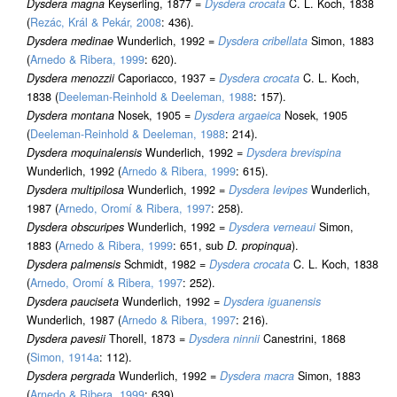
Dysdera magna
Keyserling, 1877 =
Dysdera crocata
C. L. Koch, 1838
(
Rezác, Král & Pekár, 2008
: 436).
Dysdera medinae
Wunderlich, 1992 =
Dysdera cribellata
Simon, 1883
(
Arnedo & Ribera, 1999
: 620).
Dysdera menozzii
Caporiacco, 1937 =
Dysdera crocata
C. L. Koch,
1838 (
Deeleman-Reinhold & Deeleman, 1988
: 157).
Dysdera montana
Nosek, 1905 =
Dysdera argaeica
Nosek, 1905
(
Deeleman-Reinhold & Deeleman, 1988
: 214).
Dysdera moquinalensis
Wunderlich, 1992 =
Dysdera brevispina
Wunderlich, 1992 (
Arnedo & Ribera, 1999
: 615).
Dysdera multipilosa
Wunderlich, 1992 =
Dysdera levipes
Wunderlich,
1987 (
Arnedo, Oromí & Ribera, 1997
: 258).
Dysdera obscuripes
Wunderlich, 1992 =
Dysdera verneaui
Simon,
1883 (
Arnedo & Ribera, 1999
: 651, sub
D. propinqua
).
Dysdera palmensis
Schmidt, 1982 =
Dysdera crocata
C. L. Koch, 1838
(
Arnedo, Oromí & Ribera, 1997
: 252).
Dysdera pauciseta
Wunderlich, 1992 =
Dysdera iguanensis
Wunderlich, 1987 (
Arnedo & Ribera, 1997
: 216).
Dysdera pavesii
Thorell, 1873 =
Dysdera ninnii
Canestrini, 1868
(
Simon, 1914a
: 112).
Dysdera pergrada
Wunderlich, 1992 =
Dysdera macra
Simon, 1883
(
Arnedo & Ribera, 1999
: 639).