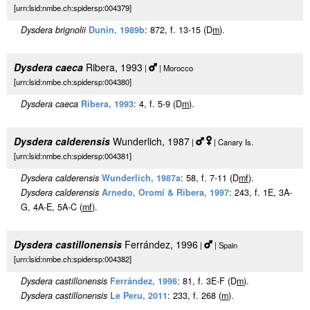
[urn:lsid:nmbe.ch:spidersp:004379]
Dysdera brignolii
Dunin, 1989b
: 872, f. 13-15 (D
m
).
Dysdera caeca
Ribera, 1993
|
| Morocco
[urn:lsid:nmbe.ch:spidersp:004380]
Dysdera caeca
Ribera, 1993
: 4, f. 5-9 (D
m
).
Dysdera calderensis
Wunderlich, 1987
|
| Canary Is.
[urn:lsid:nmbe.ch:spidersp:004381]
Dysdera calderensis
Wunderlich, 1987a
: 58, f. 7-11 (D
m
f
).
Dysdera calderensis
Arnedo, Oromí & Ribera, 1997
: 243, f. 1E, 3A-
G, 4A-E, 5A-C (
m
f
).
Dysdera castillonensis
Ferrández, 1996
|
| Spain
[urn:lsid:nmbe.ch:spidersp:004382]
Dysdera castillonensis
Ferrández, 1996
: 81, f. 3E-F (D
m
).
Dysdera castillonensis
Le Peru, 2011
: 233, f. 268 (
m
).