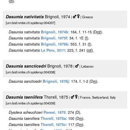
(
m
).
Dasumia nativitatis
Brignoli, 1974
|
| Greece
[urn:lsid:nmbe.ch:spidersp:004337]
Dasumia nativitatis
Brignoli, 1974b
: 164, f. 11-15 (D
m
f
).
Dasumia nativitatis
Brignoli, 1975f
: 34, f. 1E (
f
).
Dasumia nativitatis
Brignoli, 1976b
: 553, f. 31 (
f
).
Dasumia nativitatis
Le Peru, 2011
: 223, f. 241 (
m
f
).
Dasumia sancticedri
Brignoli, 1978
|
| Lebanon
[urn:lsid:nmbe.ch:spidersp:004338]
Dasumia sancticedri
Brignoli, 1978j
: 174, f. 1-2 (D
m
).
Dasumia taeniifera
Thorell, 1875
|
| France, Switzerland, Italy
[urn:lsid:nmbe.ch:spidersp:004339]
Dysdera scheuchzeri
Pavesi, 1875
: 274 (D).
Dasumia taeniifera
Thorell, 1875a
: 100 (D
m
).
Dasumia taeniifera
Thorell, 1875c
: 117 (D
m
).