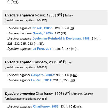
C (D
m
f
).
Dysdera argaeica
Nosek, 1905
|
| Turkey
[urn:lsid:nmbe.ch:spidersp:004357]
Dysdera argaeica
Nosek, 1905b
: 120, f. 2 (D
m
).
Dysdera montana
Nosek, 1905b
: 122 (D
f
).
Dysdera argaeica
Deeleman-Reinhold & Deeleman, 1988
: 214, f.
228, 232-235, 243 (
m
, S
f
).
Dysdera argaeica
Le Peru, 2011
: 230, f. 257 (
m
f
).
Dysdera arganoi
Gasparo, 2004
|
| Italy
[urn:lsid:nmbe.ch:spidersp:039332]
Dysdera arganoi
Gasparo, 2004a
: 93, f. 1-6 (D
m
f
).
Dysdera arganoi
Le Peru, 2011
: 231, f. 258 (
m
f
).
Dysdera armenica
Charitonov, 1956
|
| Armenia, Georgia
[urn:lsid:nmbe.ch:spidersp:004358]
Dysdera armenica
Charitonov, 1956
: 33, f. 15 (D
m
f
).