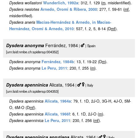
Dysdera wollastoni
Wunderlich, 1992a
: 312, f. 129 (
m
, misidentified).
Dysdera nesiotes
Arnedo, Oromí & Ribera, 2000
: 277, f. 59-61 (
m
f
,
misidentified).
Dysdera aneris
Macías-Hernández & Arnedo, in Macías-
Hernández, Oromí & Arnedo, 2010
: 537, f. 2, 5, 8-14 (D
m
f
).
Dysdera anonyma
Ferrández, 1984
|
| Spain
[urn:lsid:nmbe.ch:spidersp:004352]
Dysdera anonyma
Ferrández, 1984b
: 13, f. 19-22 (D
m
).
Dysdera anonyma
Le Peru, 2011
: 230, f. 255 (
m
).
Dysdera apenninica
Alicata, 1964
|
| Italy
[urn:lsid:nmbe.ch:spidersp:004353]
Dysdera apenninica
Alicata, 1964a
: 79, f. 1D, 2J-O, 3G-H, 4J-O, 5M-
O, 6M-O (D
m
f
).
Dysdera apenninica
Alicata, 1966f
: 6, f. 1D, 2J-O (
m
).
Dysdera apenninica
Le Peru, 2011
: 230, f. 256 (
m
f
).
Dysdera apenninica aprutiana
Alicata, 1964
|
| Italy