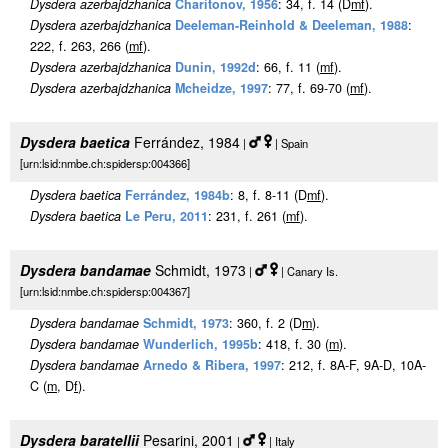
Dysdera azerbajdzhanica
Charitonov, 1956
: 34, f. 14 (D
m
f
).
Dysdera azerbajdzhanica
Deeleman-Reinhold & Deeleman, 1988
:
222, f. 263, 266 (
m
f
).
Dysdera azerbajdzhanica
Dunin, 1992d
: 66, f. 11 (
m
f
).
Dysdera azerbajdzhanica
Mcheidze, 1997
: 77, f. 69-70 (
m
f
).
Dysdera baetica
Ferrández, 1984
|
| Spain
[urn:lsid:nmbe.ch:spidersp:004366]
Dysdera baetica
Ferrández, 1984b
: 8, f. 8-11 (D
m
f
).
Dysdera baetica
Le Peru, 2011
: 231, f. 261 (
m
f
).
Dysdera bandamae
Schmidt, 1973
|
| Canary Is.
[urn:lsid:nmbe.ch:spidersp:004367]
Dysdera bandamae
Schmidt, 1973
: 360, f. 2 (D
m
).
Dysdera bandamae
Wunderlich, 1995b
: 418, f. 30 (
m
).
Dysdera bandamae
Arnedo & Ribera, 1997
: 212, f. 8A-F, 9A-D, 10A-
C (
m
, D
f
).
Dysdera baratellii
Pesarini, 2001
|
| Italy