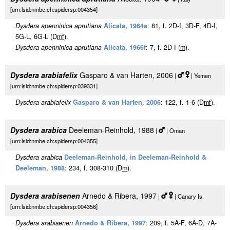
[urn:lsid:nmbe.ch:spidersp:004354]
Dysdera apenninica aprutiana
Alicata, 1964a
: 81, f. 2D-I, 3D-F, 4D-I,
5G-L, 6G-L (D
m
f
).
Dysdera apenninica aprutiana
Alicata, 1966f
: 7, f. 2D-I (
m
).
Dysdera arabiafelix
Gasparo & van Harten, 2006
|
| Yemen
[urn:lsid:nmbe.ch:spidersp:039331]
Dysdera arabiafelix
Gasparo & van Harten, 2006
: 122, f. 1-6 (D
m
f
).
Dysdera arabica
Deeleman-Reinhold, 1988
|
| Oman
[urn:lsid:nmbe.ch:spidersp:004355]
Dysdera arabica
Deeleman-Reinhold, in Deeleman-Reinhold &
Deeleman, 1988
: 234, f. 308-310 (D
m
).
Dysdera arabisenen
Arnedo & Ribera, 1997
|
| Canary Is.
[urn:lsid:nmbe.ch:spidersp:004356]
Dysdera arabisenen
Arnedo & Ribera, 1997
: 209, f. 5A-F, 6A-D, 7A-