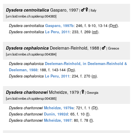
Dysdera centroitalica
Gasparo, 1997
|
| Italy
[urn:lsid:nmbe.ch:spidersp:004383]
Dysdera centroitalica
Gasparo, 1997b
: 246, f. 9-10, 13-14 (D
m
f
).
Dysdera centroitalica
Le Peru, 2011
: 233, f. 269 (
m
f
).
Dysdera cephalonica
Deeleman-Reinhold, 1988
|
| Greece
[urn:lsid:nmbe.ch:spidersp:004384]
Dysdera cephalonica
Deeleman-Reinhold, in Deeleman-Reinhold &
Deeleman, 1988
: 188, f. 143-144 (D
m
).
Dysdera cephalonica
Le Peru, 2011
: 234, f. 270 (
m
).
Dysdera charitonowi
Mcheidze, 1979
|
| Georgia
[urn:lsid:nmbe.ch:spidersp:004385]
Dysdera charitonowi
Mcheidze, 1979a
: 721, f. 1 (D
f
).
Dysdera charitonowi
Dunin, 1992d
: 65, f. 10 (
f
).
Dysdera charitonowi
Mcheidze, 1997
: 80, f. 78 (
f
).