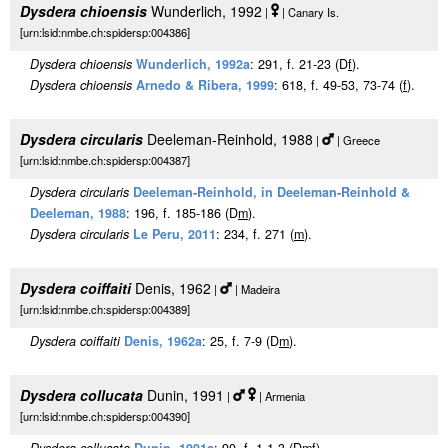
Dysdera chioensis
Wunderlich, 1992
|
| Canary Is.
[urn:lsid:nmbe.ch:spidersp:004386]
Dysdera chioensis
Wunderlich, 1992a
: 291, f. 21-23 (D
f
).
Dysdera chioensis
Arnedo & Ribera, 1999
: 618, f. 49-53, 73-74 (
f
).
Dysdera circularis
Deeleman-Reinhold, 1988
|
| Greece
[urn:lsid:nmbe.ch:spidersp:004387]
Dysdera circularis
Deeleman-Reinhold, in Deeleman-Reinhold &
Deeleman, 1988
: 196, f. 185-186 (D
m
).
Dysdera circularis
Le Peru, 2011
: 234, f. 271 (
m
).
Dysdera coiffaiti
Denis, 1962
|
| Madeira
[urn:lsid:nmbe.ch:spidersp:004389]
Dysdera coiffaiti
Denis, 1962a
: 25, f. 7-9 (D
m
).
Dysdera collucata
Dunin, 1991
|
| Armenia
[urn:lsid:nmbe.ch:spidersp:004390]