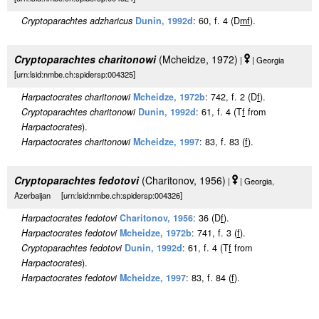
Cryptoparachtes adzharicus
Dunin, 1992d
: 60, f. 4 (D
m
f
).
Cryptoparachtes charitonowi
(Mcheidze, 1972)
|
| Georgia
[urn:lsid:nmbe.ch:spidersp:004325]
Harpactocrates charitonowi
Mcheidze, 1972b
: 742, f. 2 (D
f
).
Cryptoparachtes charitonowi
Dunin, 1992d
: 61, f. 4 (T
f
from
Harpactocrates
).
Harpactocrates charitonowi
Mcheidze, 1997
: 83, f. 83 (
f
).
Cryptoparachtes fedotovi
(Charitonov, 1956)
|
| Georgia,
Azerbaijan [urn:lsid:nmbe.ch:spidersp:004326]
Harpactocrates fedotovi
Charitonov, 1956
: 36 (D
f
).
Harpactocrates fedotovi
Mcheidze, 1972b
: 741, f. 3 (
f
).
Cryptoparachtes fedotovi
Dunin, 1992d
: 61, f. 4 (T
f
from
Harpactocrates
).
Harpactocrates fedotovi
Mcheidze, 1997
: 83, f. 84 (
f
).