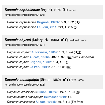
Dasumia cephalleniae
Brignoli, 1976
|
| Greece
[urn:lsid:nmbe.ch:spidersp:004330]
Dasumia cephalleniae
Brignoli, 1976b
: 553, f. 32 (D
f
).
Dasumia cephalleniae
Le Peru, 2011
: 221, f. 235 (
f
).
Dasumia chyzeri
(Kulczyński, 1906)
|
| Eastern Europe
[urn:lsid:nmbe.ch:spidersp:004331]
Harpactes chyzeri
Kulczyński, 1906a
: 159, f. 2-4 (D
m
f
).
Dasumia chyzeri
Alicata, 1966b
: 482, f. 32 (T
m
f
from
Harpactea
).
Dasumia chyzeri
Brignoli, 1980c
: 184, f. 9 (
f
).
Dasumia chyzeri
Le Peru, 2011
: 221, f. 236 (
m
f
).
Dasumia crassipalpis
(Simon, 1882)
|
| Syria, Israel
[urn:lsid:nmbe.ch:spidersp:004332]
Harpactes crassipalpis
Simon, 1882c
: 224, f. 7-8 (D
m
).
Harpactocrates crassipalpis
Reimoser, 1919
: 11.
Dasumia crassipalpis
Alicata, 1974b
: 40, f. 1-4 (T
m
from