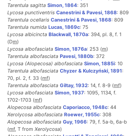
Tarentula sagitta
Simon, 1864
: 351
Lycosa punctiventris
Canestrini & Pavesi, 1868
: 809
Tarentula ocellaris
Canestrini & Pavesi, 1868
: 809
Tarentula numida
Lucas, 1869c
: 75
Lycosa albicincta
Blackwall, 1870a
: 394, pl. 8, f. 1
(D
m
)
Lycosa albofasciata
Simon, 1876a
: 253 (
m
)
Tarentula albofasciata
Pavesi, 1880b
: 372
Lycosa (Alopecosa) albofasciata
Simon, 1885i
: 10
Tarentula albofasciata
Chyzer & Kulczyński, 1891
:
70, pl. 2, f. 33 (
m
f
)
Tarentula albofasciata
Giltay, 1932
: 14, f. 8-9 (
m
f
)
Lycosa albofasciata
Simon, 1937
: 1095, 1134, f.
1702-1703 (
m
f
)
Alopecosa albofasciata
Caporiacco, 1948c
: 44
Xerolycosa albofasciata
Roewer, 1955c
: 308
Alopecosa albofasciata
Guy, 1966
: 79, f. 5a-b, 6a-b
(
m
f
, T from
Xerolycosa
)