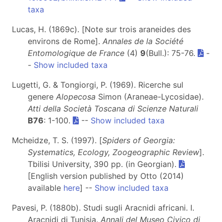
taxa
Lucas, H. (1869c). [Note sur trois araneides des
environs de Rome].
Annales de la Société
Entomologique de France
(4)
9
(Bull.): 75-76.
-
-
Show included taxa
Lugetti, G. & Tongiorgi, P. (1969). Ricerche sul
genere
Alopecosa
Simon (Araneae-Lycosidae).
Atti della Società Toscana di Scienze Naturali
B76
: 1-100.
--
Show included taxa
Mcheidze, T. S. (1997). [
Spiders of Georgia:
Systematics, Ecology, Zoogeographic Review
].
Tbilisi University, 390 pp. (in Georgian).
[English version published by Otto (2014)
available
here
] --
Show included taxa
Pavesi, P. (1880b). Studi sugli Aracnidi africani. I.
Aracnidi di Tunisia.
Annali del Museo Civico di