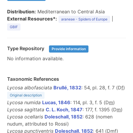
Distribution:
Mediterranean to Central Asia
External Resources*:
|
araneae - Spiders of Europe
GBIF
Type Repository
Provide information
No information available.
Taxonomic References
Lycosa albofasciata
Brullé, 1832
: 54, pl. 28, f. 7 (D
f
)
Original description
Lycosa numida
Lucas, 1846
: 114, pl. 3, f. 5 (D
m
)
Lycosa sagittata
C. L. Koch, 1847
: 177, f. 1395 (D
m
)
Lycosa ocellaris
Doleschall, 1852
: 628 (nomen
nudum, attributed to Rossi)
Lycosa punctiventris
Doleschall, 1852
: 641 (D
m
f
)