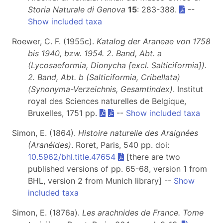
Storia Naturale di Genova
15
: 283-388.
--
Show included taxa
Roewer, C. F. (1955c).
Katalog der Araneae von 1758
bis 1940, bzw. 1954. 2. Band, Abt. a
(Lycosaeformia, Dionycha [excl. Salticiformia]).
2. Band, Abt. b (Salticiformia, Cribellata)
(Synonyma-Verzeichnis, Gesamtindex)
. Institut
royal des Sciences naturelles de Belgique,
Bruxelles, 1751 pp.
--
Show included taxa
Simon, E. (1864).
Histoire naturelle des Araignées
(Aranéides)
. Roret, Paris, 540 pp. doi:
10.5962/bhl.title.47654
[there are two
published versions of pp. 65-68, version 1 from
BHL, version 2 from Munich library] --
Show
included taxa
Simon, E. (1876a).
Les arachnides de France. Tome