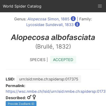
World Spider Catalog
Genus:
Alopecosa
Simon, 1885
| Family:
Lycosidae Sundevall, 1833
Alopecosa
albofasciata
(Brullé, 1832)
SPECIES |
ACCEPTED
LSID:
urn:lsid:nmbe.ch:spidersp:017375
Permalink:
https://wsc.nmbe.ch/lsid/urn:lsid:nmbe.ch:spidersp:017
Described:
Provide ZooBank ID