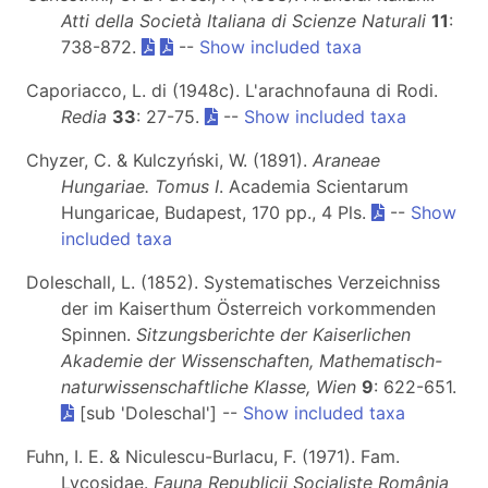
Atti della Società Italiana di Scienze Naturali
11
:
738-872.
--
Show included taxa
Caporiacco, L. di (1948c). L'arachnofauna di Rodi.
Redia
33
: 27-75.
--
Show included taxa
Chyzer, C. & Kulczyński, W. (1891).
Araneae
Hungariae. Tomus I
. Academia Scientarum
Hungaricae, Budapest, 170 pp., 4 Pls.
--
Show
included taxa
Doleschall, L. (1852). Systematisches Verzeichniss
der im Kaiserthum Österreich vorkommenden
Spinnen.
Sitzungsberichte der Kaiserlichen
Akademie der Wissenschaften, Mathematisch-
naturwissenschaftliche Klasse, Wien
9
: 622-651.
[sub 'Doleschal'] --
Show included taxa
Fuhn, I. E. & Niculescu-Burlacu, F. (1971). Fam.
Lycosidae.
Fauna Republicii Socialiste România