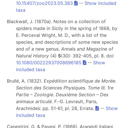
10.15407/zoo2023.05.383
--
Show included
taxa
Blackwall, J. (1870a). Notes on a collection of
spiders made in Sicily in the spring of 1868, by
E. Perceval Wright, M. D., with a list of the
species, and descriptions of some new species
and of a new genus.
Annals and Magazine of
Natural History
(4)
5
(30): 392-405, pl. 8. doi:
10.1080/00222937008696185
--
Show
included taxa
Brullé, A. (1832).
Expédition scientifique de Morée.
Section des Sciences Physiques. Tome III. 1re
Partie – Zoologie. Deuxième Section – Des
animaux articulé
. F.-G. Levrault, Paris,
Arachnides: pp. 51-61, pl. 28, Errata.
--
Show
included taxa
Canestrini, G. & Pavesi, P. (1868). Araneidi italiani.