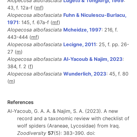
Alopecosa albofasciata
Lugetti & Tongiorgi, 1969
:
43, f. 12a-f (
m
f
)
Alopecosa albofasciata
Fuhn & Niculescu-Burlacu,
1971
: 145, f. 67a-f (
m
f
)
Alopecosa albofasciata
Mcheidze, 1997
: 216, f.
443-444 (
m
f
)
Alopecosa albofasciata
Lecigne, 2011
: 25, f. pp. 26-
27 (
m
)
Alopecosa albofasciata
Al-Yacoub & Najim, 2023
:
384, f. 2 (
f
)
Alopecosa albofasciata
Wunderlich, 2023
: 45, f. 80
(
m
)
References
Al-Yacoub, G. A. A. & Najim, S. A. (2023). A new
record and а taxonomic review with checklist of
wolf spiders (Araneae, Lycosidae) from Iraq.
Zoodiversity
57
(5): 383-390. doi: