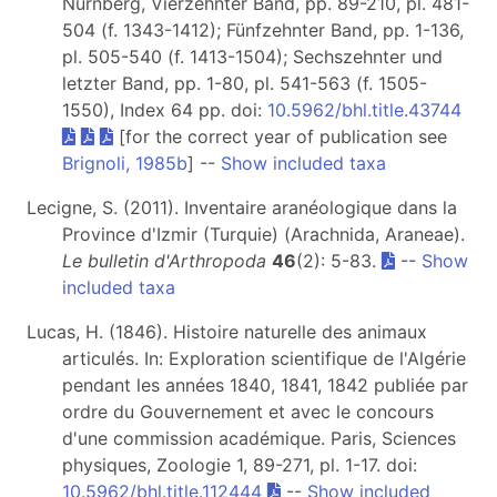
Nürnberg, Vierzehnter Band, pp. 89-210, pl. 481-
504 (f. 1343-1412); Fünfzehnter Band, pp. 1-136,
pl. 505-540 (f. 1413-1504); Sechszehnter und
letzter Band, pp. 1-80, pl. 541-563 (f. 1505-
1550), Index 64 pp. doi:
10.5962/bhl.title.43744
[for the correct year of publication see
Brignoli, 1985b
] --
Show included taxa
Lecigne, S. (2011). Inventaire aranéologique dans la
Province d'Izmir (Turquie) (Arachnida, Araneae).
Le bulletin d'Arthropoda
46
(2): 5-83.
--
Show
included taxa
Lucas, H. (1846). Histoire naturelle des animaux
articulés. In: Exploration scientifique de l'Algérie
pendant les années 1840, 1841, 1842 publiée par
ordre du Gouvernement et avec le concours
d'une commission académique. Paris, Sciences
physiques, Zoologie 1, 89-271, pl. 1-17. doi:
10.5962/bhl.title.112444
--
Show included