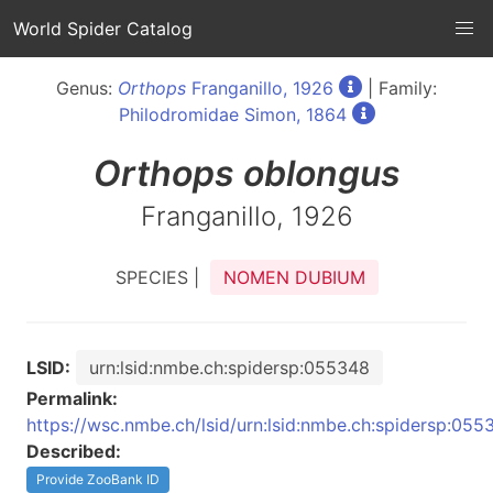
World Spider Catalog
Genus:
Orthops
Franganillo, 1926
| Family:
Philodromidae Simon, 1864
Orthops
oblongus
Franganillo, 1926
SPECIES |
NOMEN DUBIUM
LSID:
urn:lsid:nmbe.ch:spidersp:055348
Permalink:
https://wsc.nmbe.ch/lsid/urn:lsid:nmbe.ch:spidersp:055
Described:
Provide ZooBank ID