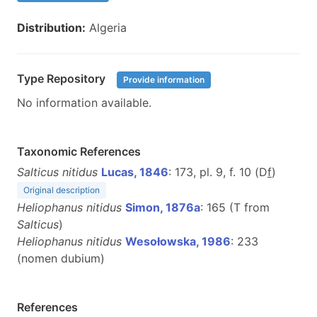
Distribution:
Algeria
Type Repository
Provide information
No information available.
Taxonomic References
Salticus nitidus
Lucas, 1846
: 173, pl. 9, f. 10 (D
f
)
Original description
Heliophanus nitidus
Simon, 1876a
: 165 (T from
Salticus
)
Heliophanus nitidus
Wesołowska, 1986
: 233
(nomen dubium)
References