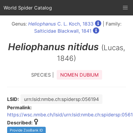
World Spider Catalog
Genus:
Heliophanus
C. L. Koch, 1833
| Family:
Salticidae Blackwall, 1841
Heliophanus
nitidus
(Lucas,
1846)
SPECIES |
NOMEN DUBIUM
LSID:
urn:lsid:nmbe.ch:spidersp:056194
Permalink:
https://wsc.nmbe.ch/lsid/urn:lsid:nmbe.ch:spidersp:056
Described:
Provide ZooBank ID