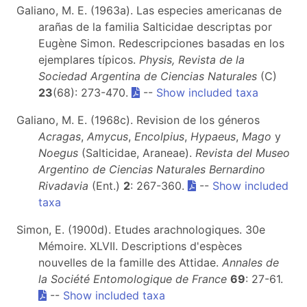
Galiano, M. E. (1963a). Las especies americanas de
arañas de la familia Salticidae descriptas por
Eugène Simon. Redescripciones basadas en los
ejemplares típicos.
Physis, Revista de la
Sociedad Argentina de Ciencias Naturales
(C)
23
(68): 273-470.
--
Show included taxa
Galiano, M. E. (1968c). Revision de los géneros
Acragas
,
Amycus
,
Encolpius
,
Hypaeus
,
Mago
y
Noegus
(Salticidae, Araneae).
Revista del Museo
Argentino de Ciencias Naturales Bernardino
Rivadavia
(Ent.)
2
: 267-360.
--
Show included
taxa
Simon, E. (1900d). Etudes arachnologiques. 30e
Mémoire. XLVII. Descriptions d'espèces
nouvelles de la famille des Attidae.
Annales de
la Société Entomologique de France
69
: 27-61.
--
Show included taxa