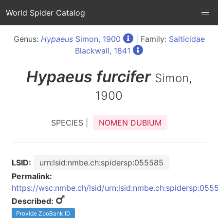
World Spider Catalog
Genus:
Hypaeus
Simon, 1900
| Family:
Salticidae
Blackwall, 1841
Hypaeus
furcifer
Simon,
1900
SPECIES |
NOMEN DUBIUM
LSID:
urn:lsid:nmbe.ch:spidersp:055585
Permalink:
https://wsc.nmbe.ch/lsid/urn:lsid:nmbe.ch:spidersp:055
Described:
Provide ZooBank ID