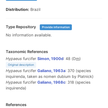
Distribution:
Brazil
Type Repository
Provide information
No information available.
Taxonomic References
Hypaeus furcifer
Simon, 1900d
: 48 (D
m
)
Original description
Hypaeus furcifer
Galiano, 1963a
: 370 (species
inquirenda, taken as nomen dubium by Platnick)
Hypaeus furcifer
Galiano, 1968c
: 318 (species
inquirenda)
References