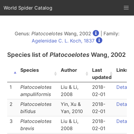
World Spider Catalog
Genus:
Platocoelotes
Wang, 2002
| Family:
Agelenidae C. L. Koch, 1837
Species list of
Platocoelotes
Wang, 2002
Species
Author
Last
Links
updated
1
Platocoelotes
Liu & Li,
2018-
Detail
ampulliformis
2008
02-01
2
Platocoelotes
Yin, Xu &
2018-
Detail
bifidus
Yan, 2010
02-01
3
Platocoelotes
Liu & Li,
2018-
Detail
brevis
2008
02-01