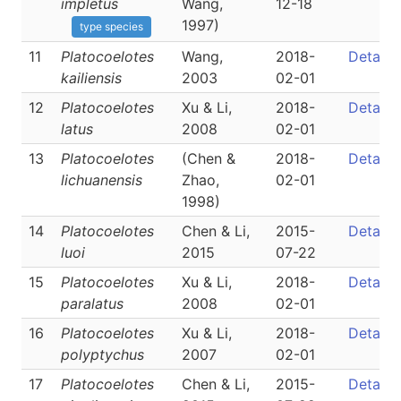
impletus
Wang,
12-18
1997)
type species
11
Platocoelotes
Wang,
2018-
Detail
kailiensis
2003
02-01
12
Platocoelotes
Xu & Li,
2018-
Detail
latus
2008
02-01
13
Platocoelotes
(Chen &
2018-
Detail
lichuanensis
Zhao,
02-01
1998)
14
Platocoelotes
Chen & Li,
2015-
Detail
luoi
2015
07-22
15
Platocoelotes
Xu & Li,
2018-
Detail
paralatus
2008
02-01
16
Platocoelotes
Xu & Li,
2018-
Detail
polyptychus
2007
02-01
17
Platocoelotes
Chen & Li,
2015-
Detail