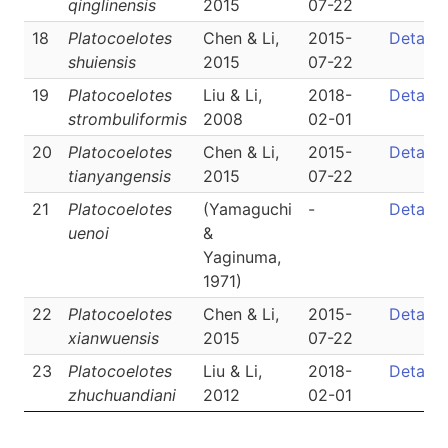
qinglinensis
2015
07-22
18
Platocoelotes
Chen & Li,
2015-
Detail
shuiensis
2015
07-22
19
Platocoelotes
Liu & Li,
2018-
Detail
strombuliformis
2008
02-01
20
Platocoelotes
Chen & Li,
2015-
Detail
tianyangensis
2015
07-22
21
Platocoelotes
(Yamaguchi
-
Detail
uenoi
&
Yaginuma,
1971)
22
Platocoelotes
Chen & Li,
2015-
Detail
xianwuensis
2015
07-22
23
Platocoelotes
Liu & Li,
2018-
Detail
zhuchuandiani
2012
02-01