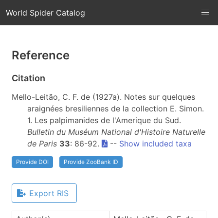
World Spider Catalog
Reference
Citation
Mello-Leitão, C. F. de (1927a). Notes sur quelques
araignées bresiliennes de la collection E. Simon.
1. Les palpimanides de l'Amerique du Sud.
Bulletin du Muséum National d'Histoire Naturelle
de Paris
33
: 86-92.
--
Show included taxa
Provide DOI
Provide ZooBank ID
Export RIS