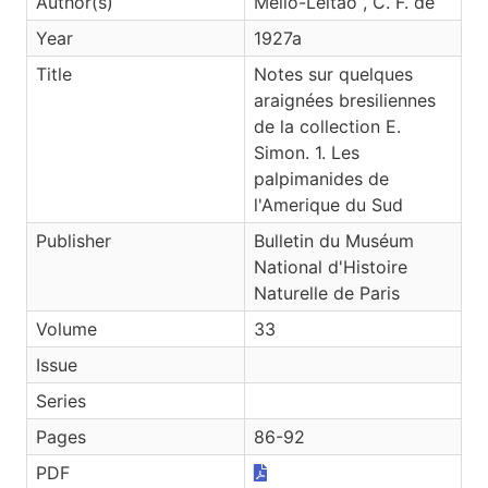
Author(s)
Mello-Leitão , C. F. de
Year
1927a
Title
Notes sur quelques
araignées bresiliennes
de la collection E.
Simon. 1. Les
palpimanides de
l'Amerique du Sud
Publisher
Bulletin du Muséum
National d'Histoire
Naturelle de Paris
Volume
33
Issue
Series
Pages
86-92
PDF