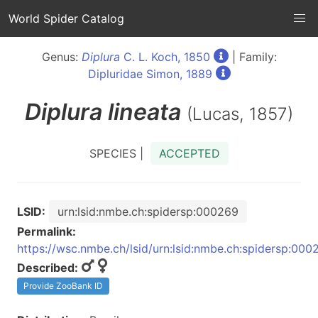
World Spider Catalog
Genus:
Diplura
C. L. Koch, 1850
| Family:
Dipluridae Simon, 1889
Diplura
lineata
(Lucas, 1857)
SPECIES |
ACCEPTED
LSID:
urn:lsid:nmbe.ch:spidersp:000269
Permalink:
https://wsc.nmbe.ch/lsid/urn:lsid:nmbe.ch:spidersp:000
Described:
Provide ZooBank ID