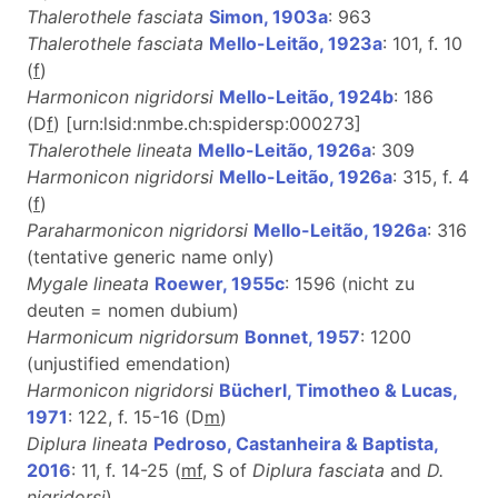
Thalerothele fasciata
Simon, 1903a
: 963
Thalerothele fasciata
Mello-Leitão, 1923a
: 101, f. 10
(
f
)
Harmonicon nigridorsi
Mello-Leitão, 1924b
: 186
(D
f
) [urn:lsid:nmbe.ch:spidersp:000273]
Thalerothele lineata
Mello-Leitão, 1926a
: 309
Harmonicon nigridorsi
Mello-Leitão, 1926a
: 315, f. 4
(
f
)
Paraharmonicon nigridorsi
Mello-Leitão, 1926a
: 316
(tentative generic name only)
Mygale lineata
Roewer, 1955c
: 1596 (nicht zu
deuten = nomen dubium)
Harmonicum nigridorsum
Bonnet, 1957
: 1200
(unjustified emendation)
Harmonicon nigridorsi
Bücherl, Timotheo & Lucas,
1971
: 122, f. 15-16 (D
m
)
Diplura lineata
Pedroso, Castanheira & Baptista,
2016
: 11, f. 14-25 (
m
f
, S of
Diplura
fasciata
and
D.
nigridorsi
)