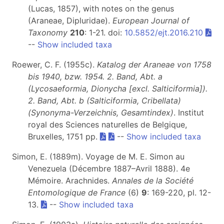
(Lucas, 1857), with notes on the genus
(Araneae, Dipluridae).
European Journal of
Taxonomy
210
: 1-21. doi:
10.5852/ejt.2016.210
--
Show included taxa
Roewer, C. F. (1955c).
Katalog der Araneae von 1758
bis 1940, bzw. 1954. 2. Band, Abt. a
(Lycosaeformia, Dionycha [excl. Salticiformia]).
2. Band, Abt. b (Salticiformia, Cribellata)
(Synonyma-Verzeichnis, Gesamtindex)
. Institut
royal des Sciences naturelles de Belgique,
Bruxelles, 1751 pp.
--
Show included taxa
Simon, E. (1889m). Voyage de M. E. Simon au
Venezuela (Décembre 1887–Avril 1888). 4e
Mémoire. Arachnides.
Annales de la Société
Entomologique de France
(6)
9
: 169-220, pl. 12-
13.
--
Show included taxa