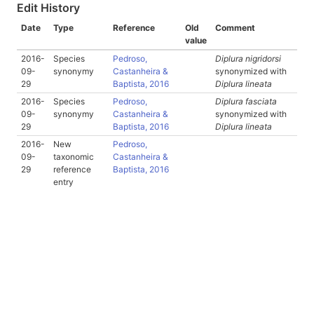
Edit History
Date
Type
Reference
Old
Comment
value
2016-
Species
Pedroso,
Diplura nigridorsi
09-
synonymy
Castanheira &
synonymized with
29
Baptista, 2016
Diplura lineata
2016-
Species
Pedroso,
Diplura fasciata
09-
synonymy
Castanheira &
synonymized with
29
Baptista, 2016
Diplura lineata
2016-
New
Pedroso,
09-
taxonomic
Castanheira &
29
reference
Baptista, 2016
entry