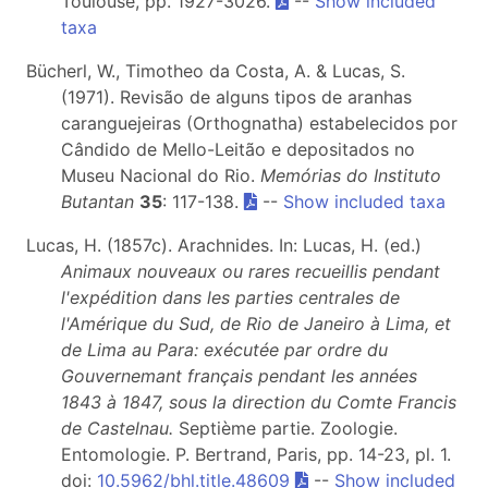
Toulouse, pp. 1927-3026.
--
Show included
taxa
Bücherl, W., Timotheo da Costa, A. & Lucas, S.
(1971). Revisão de alguns tipos de aranhas
caranguejeiras (Orthognatha) estabelecidos por
Cândido de Mello-Leitão e depositados no
Museu Nacional do Rio.
Memórias do Instituto
Butantan
35
: 117-138.
--
Show included taxa
Lucas, H. (1857c). Arachnides. In: Lucas, H. (ed.)
Animaux nouveaux ou rares recueillis pendant
l'expédition dans les parties centrales de
l'Amérique du Sud, de Rio de Janeiro à Lima, et
de Lima au Para: exécutée par ordre du
Gouvernemant français pendant les années
1843 à 1847, sous la direction du Comte Francis
de Castelnau.
Septième partie. Zoologie.
Entomologie. P. Bertrand, Paris, pp. 14-23, pl. 1.
doi:
10.5962/bhl.title.48609
--
Show included