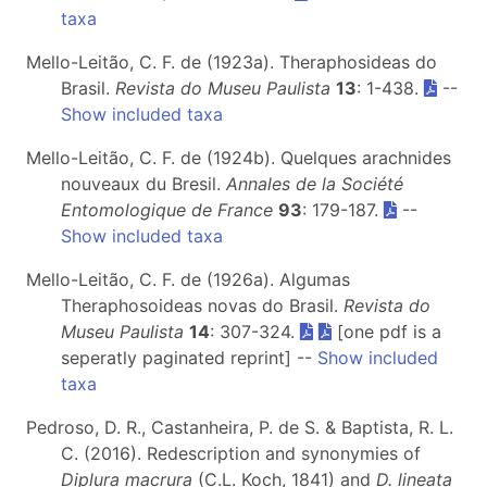
taxa
Mello-Leitão, C. F. de (1923a). Theraphosideas do
Brasil.
Revista do Museu Paulista
13
: 1-438.
--
Show included taxa
Mello-Leitão, C. F. de (1924b). Quelques arachnides
nouveaux du Bresil.
Annales de la Société
Entomologique de France
93
: 179-187.
--
Show included taxa
Mello-Leitão, C. F. de (1926a). Algumas
Theraphosoideas novas do Brasil.
Revista do
Museu Paulista
14
: 307-324.
[one pdf is a
seperatly paginated reprint] --
Show included
taxa
Pedroso, D. R., Castanheira, P. de S. & Baptista, R. L.
C. (2016). Redescription and synonymies of
Diplura macrura
(C.L. Koch, 1841) and
D. lineata