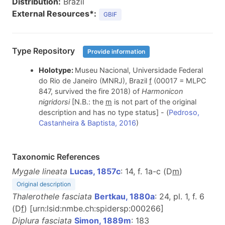
Distribution:
Brazil
External Resources*:
GBIF
Type Repository
Provide information
Holotype:
Museu Nacional, Universidade Federal
do Rio de Janeiro (MNRJ), Brazil
f
(00017 = MLPC
847, survived the fire 2018) of
Harmonicon
nigridorsi
[N.B.: the
m
is not part of the original
description and has no type status] - (
Pedroso,
Castanheira & Baptista, 2016
)
Taxonomic References
Mygale lineata
Lucas, 1857c
: 14, f. 1a-c (D
m
)
Original description
Thalerothele fasciata
Bertkau, 1880a
: 24, pl. 1, f. 6
(D
f
) [urn:lsid:nmbe.ch:spidersp:000266]
Diplura fasciata
Simon, 1889m
: 183